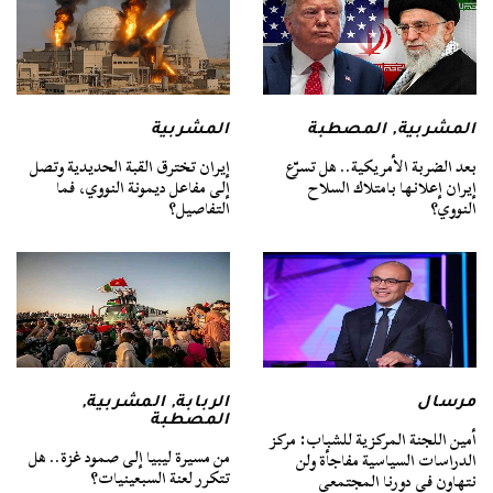
المشربية
,
المصطبة
المشربية
بعد الضربة الأمريكية.. هل تسرّع
إيران تخترق القبة الحديدية وتصل
إيران إعلانها بامتلاك السلاح
إلى مفاعل ديمونة النووي، فما
النووي؟
التفاصيل؟
مرسال
الربابة
,
المشربية
,
المصطبة
أمين اللجنة المركزية للشباب: مركز
من مسيرة ليبيا إلى صمود غزة.. هل
الدراسات السياسية مفاجأة ولن
تتكرر لعنة السبعينيات؟
نتهاون في دورنا المجتمعي