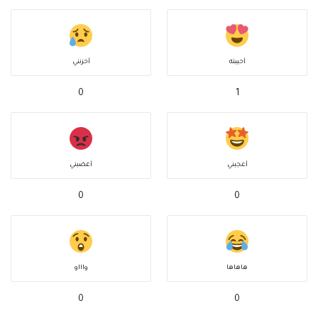
أحببته
أحزنني
0
1
أعجبني
أغضبني
0
0
هاهاها
واااو
0
0