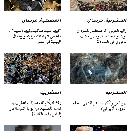
المشربية
,
مرسال
المصطبة
,
مرسال
رانيا العوني: لا مستقبل للسودان
“فيها عبيد مناكيد وفيها السيد”..
دون دولة جديدة، ومصر لاعب
ملخص شهادات مزارعين وعمال
محوري في المعادلة
اليومية في مصر
المشربية
المشربية
بين نفي وتأكيد… هل انتهى الحلم
بـ25 قتيلًا و63 مصابًا..داعش يعيد
النووي الإيراني؟
نفسه للمشهد من بوابة كنيسة مار
إلياس، فما القصة؟