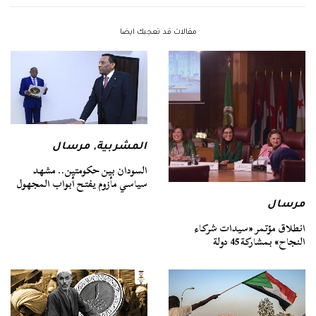
مقالات قد تعجبك ايضا
المشربية
,
مرسال
السودان بين حكومتين.. مشهد
سياسي مأزوم يفتح أبواب المجهول
مرسال
انطلاق مؤتمر «سيدات شركاء
النجاح» بمشاركة 45 دولة