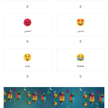
0
0
أعجبني
أغضبني
0
0
هاهاها
واااو
0
0