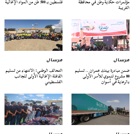
مؤتمرات حكاية وطن في محافظة
فلسطين بـ 500 طن من المواد الإغاثية
الغريبة
مرسال
مرسال
ضمن مبادرة بيتك عمران .. تسليم
التحالف الوطني: الانتهاء من تسليم
80 مشروع تنموي للأسر الأولى
القافلة الإغاثية الأولى للجانب
بالرعاية في أسوان
الفلسطيني