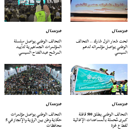
مرسال
مرسال
تحت شعار انزل شارك .. التحالف
التحالف الوطني يواصل سلسلة
الوطني يواصل مؤتمراته لدعم
المؤتمرات الجماهيرية لتأييد
السيسي
المرشح عبدالفتاح السيسي
مرسال
مرسال
التحالف الوطني يطلق 500 قافلة
التحالف الوطني يواصل مؤتمرات
كبرى مُحملة بالمساعدات الإغاثية
حكاية وطن بين الرؤية والإنجاز في 5
لقطاع غزة
محافظات