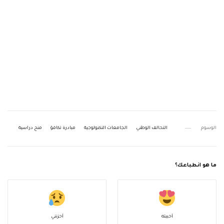
الوسوم
التحالف الوطني
الجامعات التكنولوجية
مبادرة تكافؤ
منح دراسية
ما هو انطباعك؟
أحببته
أحزنني