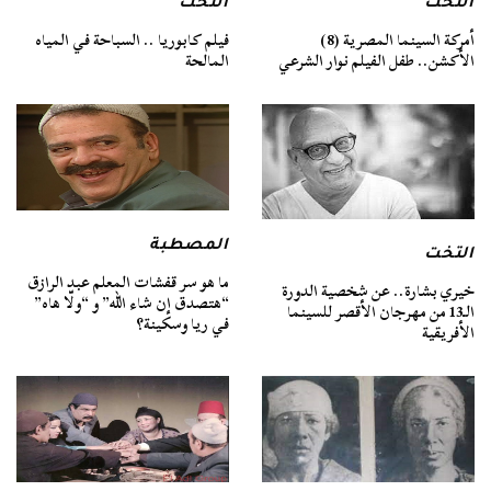
التخت
التخت
أمركة السينما المصرية (8)
فيلم كابوريا .. السباحة في المياه
الأكشن.. طفل الفيلم نوار الشرعي
المالحة
المصطبة
التخت
ما هو سر قفشات المعلم عبد الرازق
خيري بشارة.. عن شخصية الدورة
“هتصدق إن شاء الله” و “ولّا هاه”
الـ13 من مهرجان الأقصر للسينما
في ريا وسكينة؟
الأفريقية