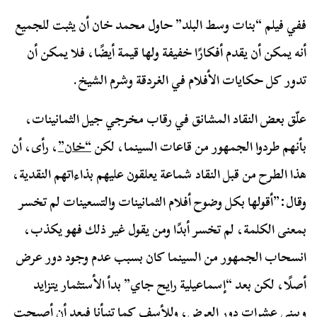
ففي فيلم “بنات وسط البلد” حاول محمد خان أن يثبت للجميع
أنه يمكن أن يقدم أفكارًا خفيفة ولها قيمة أيضًا، فلا يمكن أن
تدور كل حكايات الأفلام في الغردقة وشرم الشيخ.
علّق بعض النقاد المشانق في رقاب مخرجي جيل الثمانينات،
بأنهم طردوا الجمهور من قاعات السينما، لكن
“خان”
، رأى، أن
هذا الطرح من قبل النقاد شماعة يعلقون عليهم بذاءاتهم النقدية،
وقال:”أقولها بكل وضوح أفلام الثمانينات والتسعينات لم تخسر
بمعنى الكلمة، لم تخسر أبدًا ومن يقول غير ذلك فهو يكذب،
انسحاب الجمهور من السينما كان بسبب عدم وجود دور عرض
أصلًا، لكن بعد “إسماعيلية رايح جاي” بدأ الأستثمار يتزايد
ويبني عشرات دور العرض، وللأسف كما تنبأنا فبعد أن أصبحت