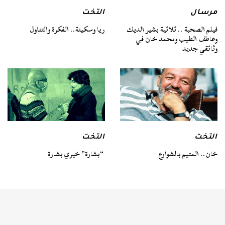
مرسال
التخت
فيلم الصحبة .. ثلاثية بشير الديك
ريا وسكينة.. الفكرة والتناول
وعاطف الطيب ومحمد خان في
وثائقي جديد
التخت
التخت
خان.. المتيم بالشوارع
“بشارة” خيري بشارة