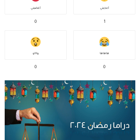
أعجبني
أغضبني
0
1
هاهاها
واااو
0
0