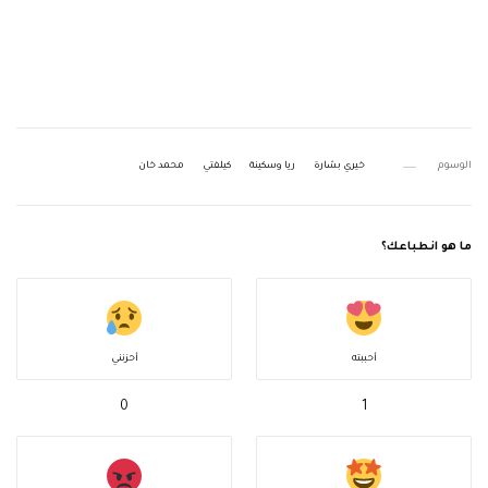
الوسوم
خيري بشارة
ريا وسكينة
كيلفتي
محمد خان
ما هو انطباعك؟
أحببته
أحزنني
0
1