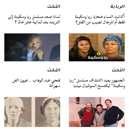
الربابة
التخت
أكانت النساء ضحايا ريا وسكينة
لماذا صعد مسلسل ريا وسكينة إلى
فقط أم للرجال نصيب من القتل؟
التريند بعد ثمانية عشر عامًا ؟
التخت
التخت
الجمهور يعيد اكتشاف مسلسل “ريا
فتحي عبد الوهاب .. عيون الفن
وسكينة” ليكتسح السوشيال ميديا
سهرانة