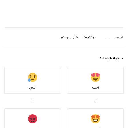
الوسوم
حياة كريمة
عقار سيدي بشر
ما هو انطباعك؟
أحببته
أحزنني
0
0