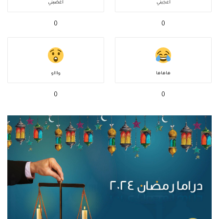
أعجبني
أغضبني
0
0
هاهاها
واااو
0
0