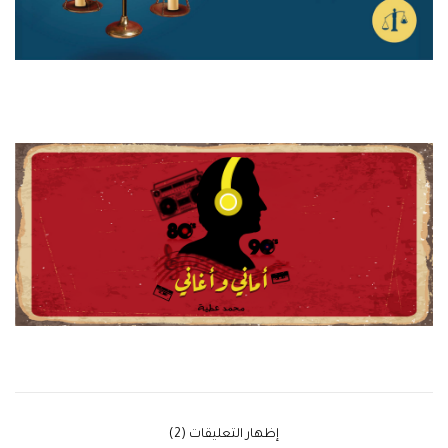
‫إظهار التعليقات (2)