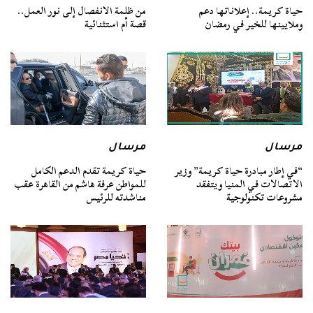
حياة كريمة.. إعلاناتها دعم
من ظلمة الانفصال إلى نور العمل..
وملايينها للخير في رمضان
قصة أم استثنائية
مرسال
مرسال
“في إطار مبادرة حياة كريمة” وزير
حياة كريمة تقدم الدعم الكامل
الاتصالات في المنيا ويتفقد
للمواطن عرفة هاشم من القاهرة عقب
مشروعات تكنولوجية
مناشدته للرئيس