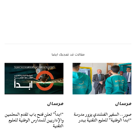
مقالات قد تعجبك ايضا
مرسال
مرسال
صور .. السفير الفنلندي يزور مدرسة
“ابدأ” تعلن فتح باب تقدم المعلمين
“ابدأ الوطنية” للعلوم التقنية ببدر
والإداريين للمدارس الوطنية للعلوم
التقنية