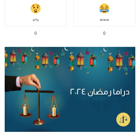
هاهاها
واااو
0
0