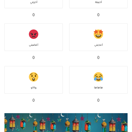
أحببته
أحزنني
0
0
أعجبني
أغضبني
0
0
هاهاها
واااو
0
0