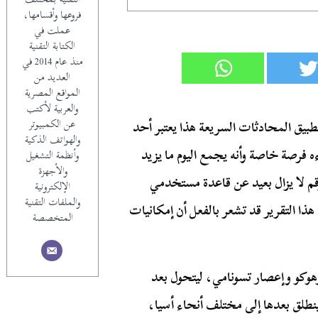
فروعها وأقسامها،
عملت في
الكتابة التقنية
منذ عام 2014 في
العديد من
المواقع المصرية
والعربية لأكتب
عن الكمبيوتر
 لاين Line من قبل ولكن تطبيق المحادثات السريعة هذا يعتبر أحد
والهواتف الذكية
 فرصة خاصة وأنه يجمع اليوم ما يزيد
وأنظمة التشغيل
والأجهزة
الرقم لا يزال بعيد عن قاعدة مستخدمي
الإلكترونية
والملفات التقنية
ذا التقرير قد تشعر بالفعل أن إمكانيات
المتخصصة
توهوكو وإعصار تسونامي، ليتحول بعد
ينطلق بعدها إلى مختلف أنحاء أسيا،