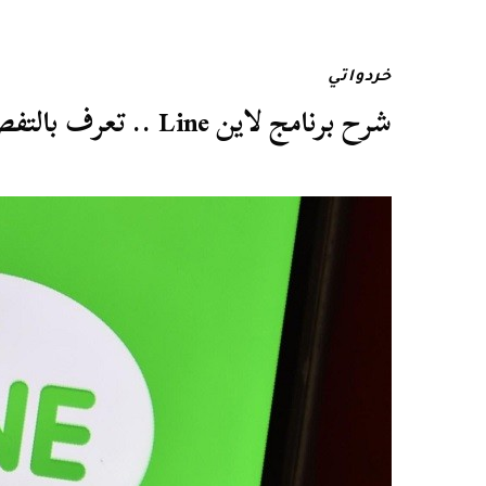
خردواتي
شرح برنامج لاين Line .. تعرف بالتفصيل على البديل المثالي لتطبيق واتساب