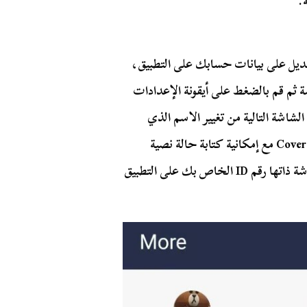
.
عديل على بيانات حسابك على التطبيق،
لضغط على زر More أسفل الشاشة ثم قم بالضغط على أيقونة الإعدادات
اختيار Edit Profile لتتمكن في الشاشة التالية من تغيير الاسم الذي
سيظهر لأصدقائك، تغيير صورة البروفايل وصورة Cover Photo مع إمكانية كتابة حالة نصية
وغيرها من العناصر التي يمكن تغييرها، كما تتضمن الشاشة ذاتها رقم ID الخاص بك على التطبيق