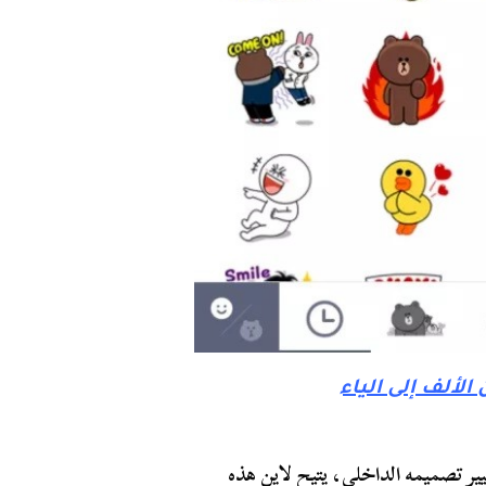
يير تصميمه الداخلي، يتيح لاين هذه