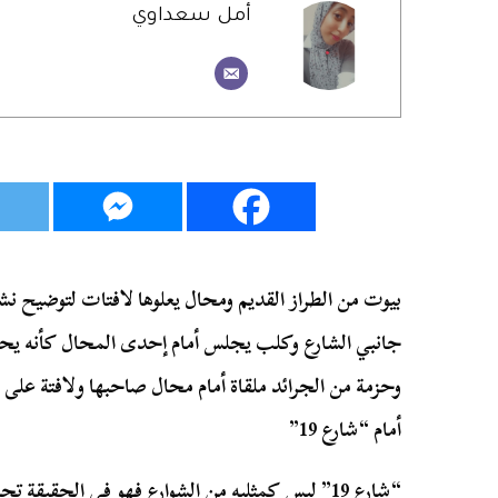
أمل سعداوي
بيوت من الطراز القديم ومحال يعلوها لافتات لتوضيح نش
جانبي الشارع وكلب يجلس أمام إحدى المحال كأنه يح
وحزمة من الجرائد ملقاة أمام محال صاحبها ولافتة على 
أمام “شارع 19”
“شارع 19” ليس كمثليه من الشوارع فهو في الحقيقة تجسيد صغير لواقع ملموس في