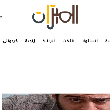
هم
ة
البيانولا
التخت
الربابة
زاوية
خردواتي