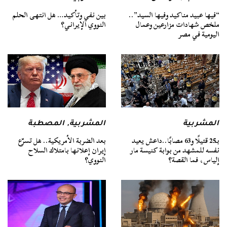
“فيها عبيد مناكيد وفيها السيد”..
بين نفي وتأكيد… هل انتهى الحلم
ملخص شهادات مزارعين وعمال
النووي الإيراني؟
اليومية في مصر
المشربية
المشربية
,
المصطبة
بـ25 قتيلًا و63 مصابًا..داعش يعيد
بعد الضربة الأمريكية.. هل تسرّع
نفسه للمشهد من بوابة كنيسة مار
إيران إعلانها بامتلاك السلاح
إلياس، فما القصة؟
النووي؟