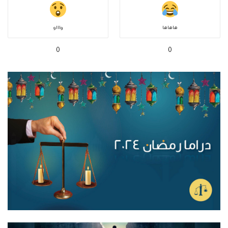
هاهاها
واااو
0
0