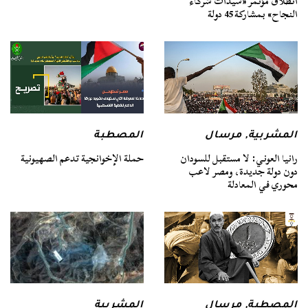
انطلاق مؤتمر «سيدات شركاء
النجاح» بمشاركة 45 دولة
المشربية
,
مرسال
المصطبة
رانيا العوني: لا مستقبل للسودان
حملة الإخوانجية تدعم الصهيونية
دون دولة جديدة، ومصر لاعب
محوري في المعادلة
المصطبة
,
مرسال
المشربية