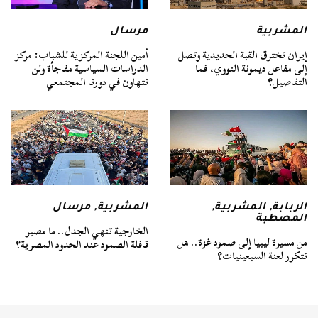
المشربية
مرسال
إيران تخترق القبة الحديدية وتصل
أمين اللجنة المركزية للشباب: مركز
إلى مفاعل ديمونة النووي، فما
الدراسات السياسية مفاجأة ولن
التفاصيل؟
نتهاون في دورنا المجتمعي
الربابة
,
المشربية
,
المشربية
,
مرسال
المصطبة
الخارجية تنهي الجدل.. ما مصير
من مسيرة ليبيا إلى صمود غزة.. هل
قافلة الصمود عند الحدود المصرية؟
تتكرر لعنة السبعينيات؟