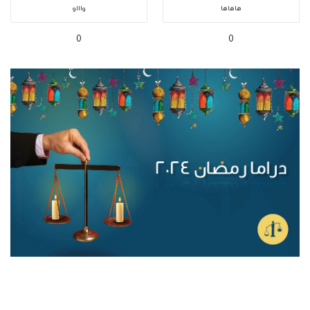
هاهاها
واااو
0
0