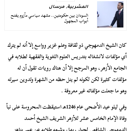
المشربية
,
مرسال
السودان بين حكومتين.. مشهد سياسي مأزوم يفتح
أبواب المجهول
كان الشيخ الدمهوجي ذو ثقافة وعلم غزير وواسع إلا أنه لم يترك
أي مؤلفات لانشغاله بتدريس العلوم اللغوية والفقهية لطلابه في
الجامع الأزهر، وهو المرجح إلا أن هناك رويات تقول أن له
مؤلفات كثيرة لكن لكونه لم ينل حظه من الشهرة وتدوين سيرته
وهو ما جعلت مؤلفاته غير معروفة .
وفي ليلو عيد الأضحى عام 1246هـ استيقظت المحروسة على نبأ
وفاة الإمام الخامس عشر للأزهر الشريف الشيخ أحمد
الدمهوجي الشافعي لجوار ربها، وشيعه طلابه عن عمر يناهز