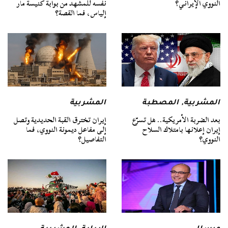
النووي الإيراني؟
نفسه للمشهد من بوابة كنيسة مار
إلياس، فما القصة؟
المشربية
,
المصطبة
المشربية
بعد الضربة الأمريكية.. هل تسرّع
إيران تخترق القبة الحديدية وتصل
إيران إعلانها بامتلاك السلاح
إلى مفاعل ديمونة النووي، فما
النووي؟
التفاصيل؟