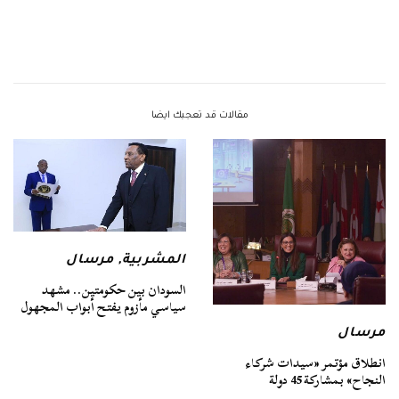
مقالات قد تعجبك ايضا
المشربية
,
مرسال
السودان بين حكومتين.. مشهد
سياسي مأزوم يفتح أبواب المجهول
مرسال
انطلاق مؤتمر «سيدات شركاء
النجاح» بمشاركة 45 دولة