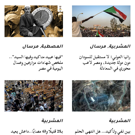
المشربية
,
مرسال
المصطبة
,
مرسال
رانيا العوني: لا مستقبل للسودان
“فيها عبيد مناكيد وفيها السيد”..
دون دولة جديدة، ومصر لاعب
ملخص شهادات مزارعين وعمال
محوري في المعادلة
اليومية في مصر
المشربية
المشربية
بين نفي وتأكيد… هل انتهى الحلم
بـ25 قتيلًا و63 مصابًا..داعش يعيد