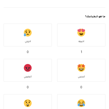
ما هو انطباعك؟
أحببته
أحزنني
0
1
أعجبني
أغضبني
0
0