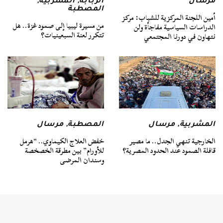
مرسال
الربابة
,
المشربية
,
المصطبة
أمين اللجنة المركزية للشباب: مركز
من مسيرة ليبيا إلى صمود غزة.. هل
الدراسات السياسية مفاجأة ولن
تتكرر لعنة السبعينيات؟
نتهاون في دورنا المجتمعي
المشربية
,
مرسال
المصطبة
,
مرسال
الخارجية تنهي الجدل.. ما مصير
خفض العلاج الكيماوي.. “هرمل
قافلة الصمود عند الحدود المصرية؟
للأورام” بين مطرقة الخصخصة
وسندان المرضى