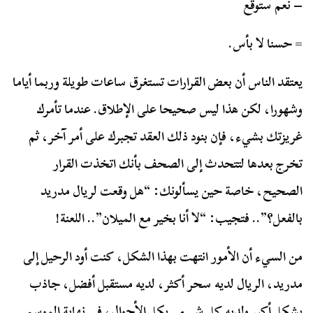
– نعم ستوقع
= حسنا لا بأس.
يعتقد الناس أن بعض القرارات تستغرق ساعات طويلة وربما أياما
وشهورا، لكن هذا ليس صحيحا على الإطلاق. عندما تأمرك
غريزتك بشيء، فإن بنود ذلك العقد تجبرك على أمر آخر، ثم
تخرج بعدها لتتحدث إلى الصحف بأنك اتخذت القرار
الصحيح، خاصة حين يسألونك: “هل وقعت لريال مدريد
بالفعل؟”.. فتجيب: “لا أنا بخير مع الميلان”.. اللعنة!
من السيء أن الأمور انتهت بهذا الشكل، كنت أود الرحيل إلى
مدريد، الريال لديه سحر أكثر، لديه مستقبل أفضل، جاذب
بشكل أكبر ولديه كل شيء.. بكل الأحوال، في نهاية الموسم