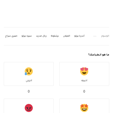
الوسوم
أندريا بيرلو
الميلان
برشلونة
ريال مدريد
سيرة بيرلو
صبري سراج
ما هو انطباعك؟
أحببته
أحزنني
0
0