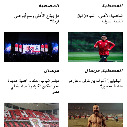
المصطبة
المصطبة
شخصية الأهلي.. المبادئ فوق
هل يودّع الأهلي وسام أبو علي
القيمة السوقية
قريبًا؟
المصطبة
,
مرسال
مرسال
“نيكوتين” أشرف بن شرقي.. هل هو
مؤتمر شباب الدلتا.. خطوة جديدة
منشط محظور؟
نحو تمكين الكوادر السياسية في
مصر