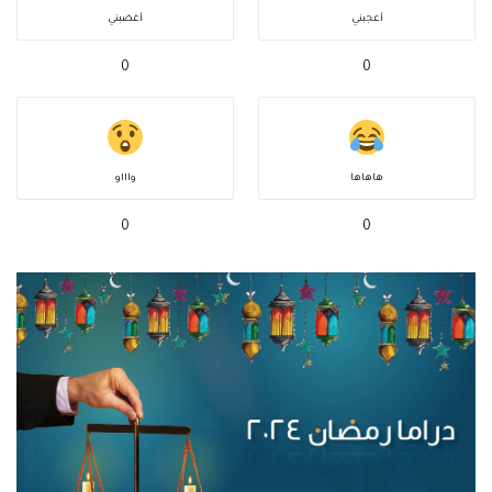
أعجبني
أغضبني
0
0
هاهاها
واااو
0
0