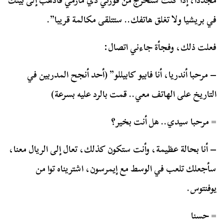
مجددا، إذا كنت ستخرج من فورتي دي مارمي فاذهب إلى بيتك
في بريشيا ولا تغلق هاتفك.. ستتلقى مكالمة قريبا”.
فعلت ذلك، وفجأة جاءني اتصال:
– مرحبا أندريا، أنا فابيو كابيللو” (أحد أنجح المدربين في
التاريخ على الهاتف معي.. قمت بالرد عليه بسرعة)
= مرحبا سيدي.. هل أنت بخير؟
– أنا بحالة عظيمة، وأنت ستكون كذلك، تعال إلى الريال معنا،
سأجعلك تلعب في الوسط مع إيمرسون، اشتريناه توا من
يوفنتوس.
= حسنا