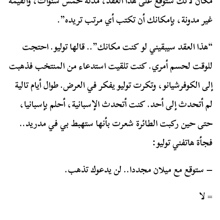
مكان لأنك ستوقع على هذا العقد، مدته خمس سنوات، والقيمة
غير مدونة، بإمكانك أن تكتب أي مرتب تريده”.
“هذا العقد سيبقيني لو كنت مكانك”.. قالها توليو. احتجت
للوقت لحسم أمري. كنت تلقيت استدعاء من المنتخب فذهبت
إلى الكوفرشيانو، وتكرت توليو يفكر في العرض. طوال أيام تالية
لم أتحدث إلى أحد. كنت أتحدث الإسبانية، أحلم بإسبانيا،
حتى حين ركبت الطائرة شعرت بأنها ستهبط بي في مدريد..
فجأة هاتفني توليو:
– ستوقع مع ميلان مجددا.. لن يدعوك تذهب.
= لا