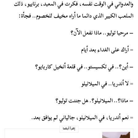
والعدواني في الوقت نفسه، فكرت في المعبد، برنابيو، ذلك
الملعب الكبير الذي دائما ما أراه مخيف للخصوم.. فجأة:
– مرحبا توليو.. ماذا نفعل الآن؟
= أراك على الغداء بعد أيام
– أين؟.. في تكسيستو.. في قلعة أنخيل كاربايو؟
= لا أندريا.. في الميلانيلو
– ماذا؟.. الميلانيلو؟. هل جننت توليو؟
= نعم أندريا، في الميلانيلو، جالياني لم يوافق بعد.
إقرأ أيضا