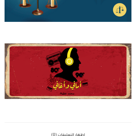
‫إظهار التعليقات (0)