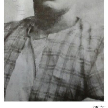
سيد درويش