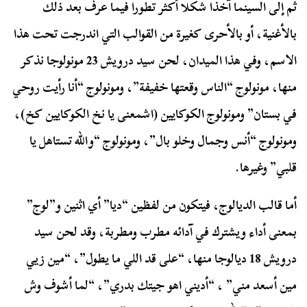
ثم إلى السينما آخذا شكلا أكثر تطورا فيما عرف بعد ذلك
بالأغنية، أو بالأحرى كغيرة من القوالب التي اندرجت تحت هذا
الاسم، وفي هذا الميدان، لحن سيد درويش 23 مونولوجا نذكر
منها، مونولوج “الناس وقعتها خفيفة”، ومونولوج “أنا رأيت روحي
في بستان” ومونولوج الكوكايين (اشمعنى يا نخ الكوكايين كخ)،
ومونولوج “أنس وجمال وخلو بال”، ومونولوج “والله تستاهل يا
قلبي” وغيرها.
أما قالب الديالوج، فيتكون من لفظين “ديا” أي اثنين و”لوج”
بمعنى أداء ويشترك في آدائه مطرب ومطربة، وقد لحن سيد
درويش 18 ديالوجا منها، “على قد اللي ما يطول”، “مين زيي
مين أسعد مني” ، “أديني اهو جيتك بدري”، “لما أشوف وش