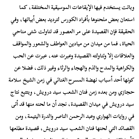
وباتت يستخدم فيها الإيقاعات الموسيقية المختلفة، كما
استعان بعض ملحنوها بأفراد الكورس لترديد بعض أبياتها، وفي
الحقيقة فإن القصيدة على مر العصور قد تناولت شتى مناحي
الحياة، فما من ميدان من ميادين العواطف والشعور والمواقف
والعلاقات إلا وتناولته القصيدة وعبرت عنه، عبرت عن الحب
والكراهية والمدح والذم والهجاء والرثاء وغير ذلك، فضلا عن
كونها أحد أسباب نهضة المسرح الغنائي في زمن الشيخ سلامة
حجازي ومن بعده زمن فنان الشعب سيد درويش، وبتتبع نتاج
سيد درويش في ميدان القصيدة، نجد أن ما لحنه منها قد أتى
في روايات الهواري وعبد الرحمن الناصر والدرة اليتيمة، ومن
القصائد التي لحنها فنان الشعب سيد درويش، قصيدة مطلعها