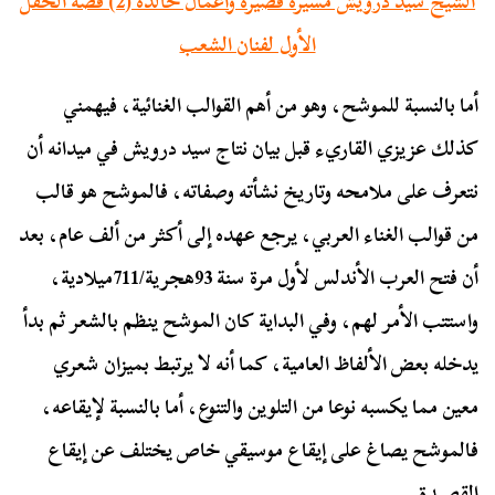
الشيخ سيد درويش مسيرة قصيرة وأعمال خالدة (2) قصة الحفل
الأول لفنان الشعب
أما بالنسبة للموشح، وهو من أهم القوالب الغنائية، فيهمني
كذلك عزيزي القاريء قبل بيان نتاج سيد درويش في ميدانه أن
نتعرف على ملامحه وتاريخ نشأته وصفاته، فالموشح هو قالب
من قوالب الغناء العربي، يرجع عهده إلى أكثر من ألف عام، بعد
أن فتح العرب الأندلس لأول مرة سنة 93هجرية/711ميلادية،
واستتب الأمر لهم، وفي البداية كان الموشح ينظم بالشعر ثم بدأ
يدخله بعض الألفاظ العامية، كما أنه لا يرتبط بميزان شعري
معين مما يكسبه نوعا من التلوين والتنوع، أما بالنسبة لإيقاعه،
فالموشح يصاغ على إيقاع موسيقي خاص يختلف عن إيقاع
القصيدة.