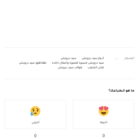
الوسوم
أدوار سيد درويش
سيد درويش
سيد درويش مسيرة قصيرة وأعمال خالدة
طقاطيق سيد درويش
فنان الشعب
قوالب سيد درويش
ما هو انطباعك؟
أحببته
أحزنني
0
0