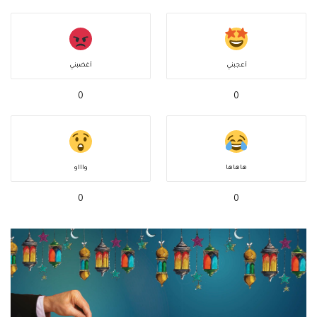
أعجبني
أغضبني
0
0
هاهاها
واااو
0
0