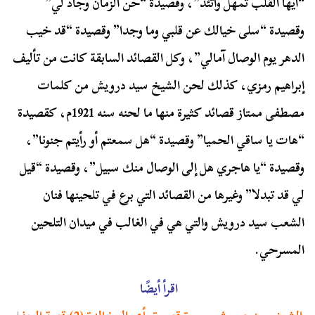
“أيها القلب تمهل واتئد”، وقصيدة “حن الزمان وجاد لي”
وقصيدة “سلى خيالك عن قلبي وما وجدا” وقصيدة “قد خيب
الدهر يوم الوصال آمالي”، وكل القصائد السابقة كانت من تأليف
إبراهيم رمزي، كذلك لحن الشيخ سيد درويش من كلمات
مصطفى ممتاز قصائد كثيرة منها ما لحنه سنه 1921م، كقصيدة
“هات يا ساقي الحميا” وقصيدة “هل سمعتم أو رأيتم جنونا”،
وقصيدة “يا هاجري هل إلى الوصال منك سبيل”، وقصيدة “قيل
لي قد تبدلا” وغيرها من القصائد التي برع في تلحينها فنان
الشعب سيد درويش والتي هي في الغالب في ميدان التلحين
المسرحي.
اقرأ أيضًا