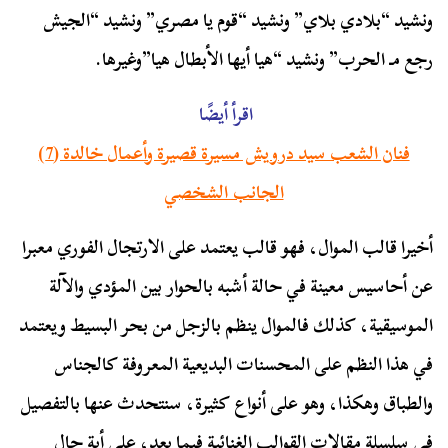
ونشيد “بلادي بلاي” ونشيد “قوم يا مصري” ونشيد “الجيش
رجع مـ الحرب” ونشيد “هيا أيها الأبطال هيا”وغيرها.
اقرأ أيضًا
فنان الشعب سيد درويش مسيرة قصيرة وأعمال خالدة (7)
الجانب الشخصي
أخيرا قالب الموال، فهو قالب يعتمد على الارتجال الفوري معبرا
عن أحاسيس معينة في حالة أشبه بالحوار بين المؤدي والآلة
الموسيقية، كذلك فالموال ينظم بالزجل من بحر البسيط ويعتمد
في هذا النظم على المحسنات البديعية المعروفة كالجناس
والطباق وهكذا، وهو على أنواع كثيرة، سنتحدث عنها بالتفصيل
في سلسلة مقالات القوالب الغنائية فيما بعد، على أية حال