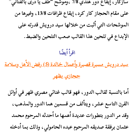
سازكار، إيقاع دور هندي 7/8 ،وموشح “طف يا درى بالقناني”
على مقام الحجاز كار كرد، إيقاع ظرافات 13/8، وغيرها من
الموشحات التي أثبت من خلالها سيد درويش قدرته على
الإبداع في تلحين هذا القالب صعب التلحين والضبط.
اقرأ أيضًا
سيد درويش مسيرة قصيرة وأعمال خالدة (5) رفض الأهل وسلامة
حجازي يظهر
أما بالنسبة لقالب الدور، فهو قالب غنائي مصري ظهر في أوائل
القرن التاسع عشر، ويتألف من قسمين هما الدور والمذهب،
وقد مر الدور بتطورات عديدة أهمها ما أحدثه المرحوم محمد
عثمان برفقة صديقه المرحوم عبده الحامولي، وذلك بما أدخله