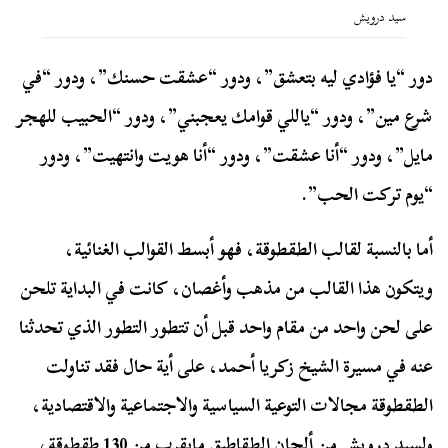
سيد درويش
دور “يا فؤادي ليه بتعشق”، ودور “عشقت حسنك”، ودور “في
شرع مين”، ودور “ياللي قوامك يعجبني”، ودور “الحبيب للهجر
مايل”، ودور “أنا عشقت”، ودور “أنا هويت وانتهيت”، ودور
“يوم تركت الحب”.
أما بالنسبة لقالب الطقطوقة، فهو أبسط القوالب الغنائية،
ويتكون هذا القالب من مذهب وأغصان، كانت في البداية تلحن
على لحن واحد من مقام واحد قبل أن تتطور التطور الذي تحدثنا
عنه في مسيرة الشيخ زكريا أحمد، على أية حال فقد تناولت
الطقطوقة مجالات التوعية السياسية والاجتماعية والاقتصادية،
ولسيد درويش من ألحان الطقاطيق مايقرب من 130 طقطوقة،