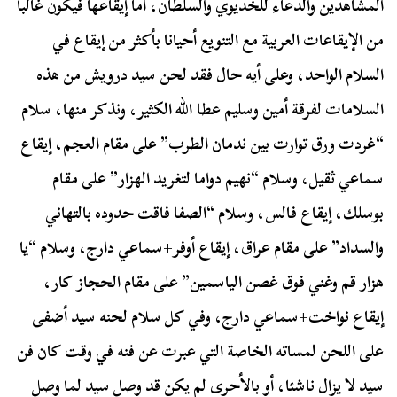
المشاهدين والدعاء للخديوي والسلطان، أما إيقاعها فيكون غالبا
من الإيقاعات العربية مع التنويع أحيانا بأكثر من إيقاع في
السلام الواحد، وعلى أيه حال فقد لحن سيد درويش من هذه
السلامات لفرقة أمين وسليم عطا الله الكثير، ونذكر منها، سلام
“غردت ورق توارت بين ندمان الطرب” على مقام العجم، إيقاع
سماعي ثقيل، وسلام “نهيم دواما لتغريد الهزار” على مقام
بوسلك، إيقاع فالس، وسلام “الصفا فاقت حدوده بالتهاني
والسداد” على مقام عراق، إيقاع أوفر+سماعي دارج، وسلام “يا
هزار قم وغني فوق غصن الياسمين” على مقام الحجاز كار،
إيقاع نواخت+سماعي دارج، وفي كل سلام لحنه سيد أضفى
على اللحن لمساته الخاصة التي عبرت عن فنه في وقت كان فن
سيد لا يزال ناشئا، أو بالأحرى لم يكن قد وصل سيد لما وصل