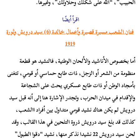
الحبيب”، “الله على شكلك وحلاوتك”، وغيرها.
اقرأ أيضًا
فنان الشعب مسيرة قصيرة وأعمال خالدة (6) سيد درويش وثورة
1919
أما بخصوص الأناشيد والألحان الوطنية، فالنشيد هو قطعة
منظومة من الشعر أو الزجل، ذات طابع حماسي أو قومي، تتغنى
بأمجاد الوطن أو ذات طابع عسكري يحث على الشجاعة
والإقدام في ميدان الحرب، وتجدر الإشارة هنا إلى أنه قبل سيد
درويش لم يكن هناك نشيد قومي متداول بين أفراد االشعب،
كذلك قد بلغ سيد درويش ذروة التلحين في هذا القالب، وقد
لحن سيد درويش 22 نشيدا نذكر منها، نشيد “دقوا الطبول”