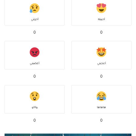
أحببته
أحزنني
0
0
أعجبني
أغضبني
0
0
هاهاها
واااو
0
0