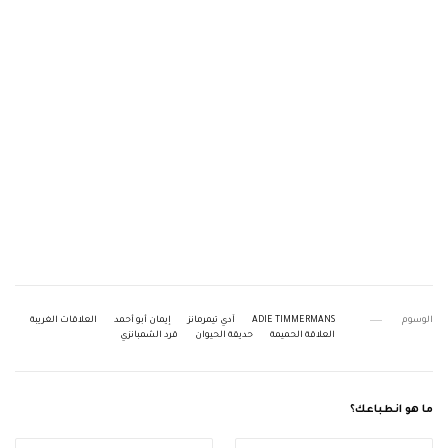
الوسوم
ADIE TIMMERMANS
آدي تيمرمانز
إيمان أبو أحمد
العلاقات الغريبة
العلاقة الحميمة
حديقة الحيوان
قرد الشمبانزي
ما هو انطباعك؟