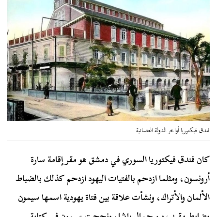
فندق فيكتوريا أواخر الدولة العثمانية
كان فندق فيكتوريا السوري في دمشق هو مقر إقامة سارة
أرونسون، ومثلما ازدحم بالفتيات اليهود ازدحم كذلك بالضباط
الألمان والأتراك، ونشأت علاقة بين فتاة يهودية اسمها سيمون
وضابط مقرب من جمال باشا، ونجحت سيمون في كتابة