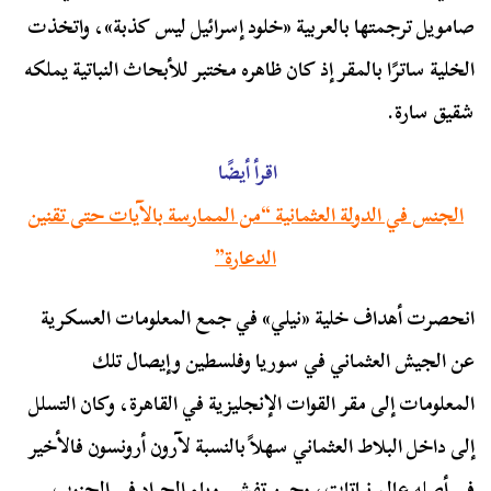
صامويل ترجمتها بالعربية «خلود إسرائيل ليس كذبة»، واتخذت
الخلية ساترًا بالمقر إذ كان ظاهره مختبر للأبحاث النباتية يملكه
شقيق سارة.
اقرأ أيضًا
الجنس في الدولة العثمانية “من الممارسة بالآيات حتى تقنين
الدعارة”
انحصرت أهداف خلية «نيلي» في جمع المعلومات العسكرية
عن الجيش العثماني في سوريا وفلسطين وإيصال تلك
المعلومات إلى مقر القوات الإنجليزية في القاهرة، وكان التسلل
إلى داخل البلاط العثماني سهلاً بالنسبة لآرون أرونسون فالأخير
في أصله عالم نباتات، وحين تفشى وباء الجراد في الجنوب