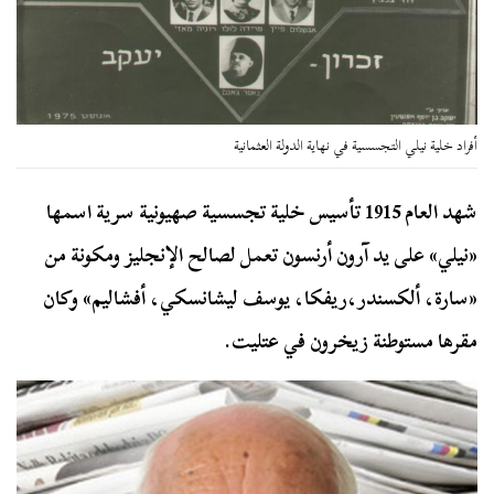
أفراد خلية نيلي التجسسية في نهاية الدولة العثمانية
شهد العام 1915 تأسيس خلية تجسسية صهيونية سرية اسمها
«نيلي» على يد آرون أرنسون تعمل لصالح الإنجليز ومكونة من
«سارة، ألكسندر،ريفكا، يوسف ليشانسكي، أفشاليم» وكان
مقرها مستوطنة زيخرون في عتليت.