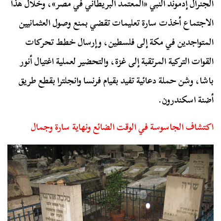
الجنرال
إدموند ألنبي
«المعتمد البريطاني في مصر»، وخلال هذا
الاجتماع أخذت سارة تعليمات تقضي بمنع وصول العثمانيين
المتواجدين في مكة إلى فلسطين، وإرسال خطط تحركات
القوات التركية المرتقبة إلى غزة، والتحضير لعملية اغتيال أنور
باشا، وشن حملة دعائية تفيد بقيام فرنسا وانجلترا بقطع طريق
أضنة اسكندرون.
اكتشاف الجاسوسة في الوقت الضائع ونهاية سارة وجمال