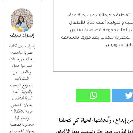
بتغطية مهرجانات مسرحية عدة،
ية والدولية. ألفت كتابًا للأطفال
در لها مجموعة قصصية بعنوان
إسراء سيف
 المصرية للكتاب بعد فوزها بمسابقة
إسراء سيف كاتبة
جائزة ساويرس.
مصرية ساهمت
بتغطية مهرجانات
مسرحية عدة،
وبالعديد من
المقالات
بالمواقع المحلية
والدولية. ألفت
كتابًا للأطفال
بعنوان "قصص
عربية للأطفال"
وصدر لها
 إبداع، وأدهشتها الحياة كي تتحفنا
مجموعة قصصية
لنذوب فيها حبًا ونستمد منها الإلهام.
بعنوان "عقرب لم