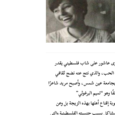
رضوى عاشور على شاب فلسطيني يقدر
خ الحب، والذي نتج عنه نضج ثقافي
 بجامعة عين شمس، وأصبح مريد شاعرًا
ًا وهو “تميم البرغوثي”
 إقناع أهلها بهذه الزيجة بل وعن
مشاكل بسبب جنسيته الفلسطينية والتي