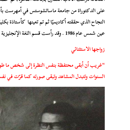
على الدكتوراة من جامعة ماساتشوستس في أمهرست بأم
النجاح الذي حققته أكاديميًا ثم تم تعينها كأستاذة بكلي
عين شمس عام 1986 . وقد رأست قسم اللغة الإنجليزية منذ عام 1990 حتى عام 1993.
زواجها الاستثنائي
“غريب أن أبقى محتفظة بنفس النظرة إلى شخص ما طوال 
السنوات وتتبدل المشاهد وتبقى صورته كما قرّت في نفسي