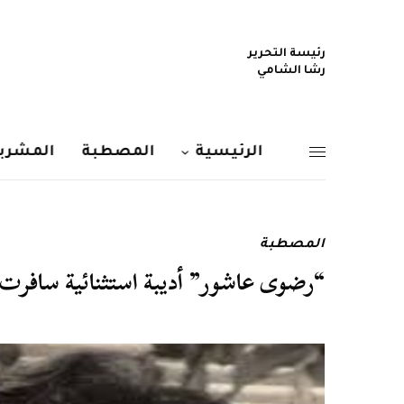
رئيسة التحرير
رشا الشامي
الرئيسية
المصطبة
المشربي
المصطبة
“رضوى عاشور” أديبة استثنائية سافرت