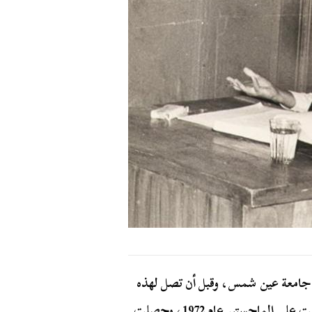
ة جامعة عين شمس، وقبل أن تصل لهذه
المكانة درست الأدب المقارن بجامعة القاهرة، ثم حصلت على الماجستير عام 1972، وحصلت