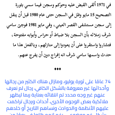
في 1971 ألقى القبض عليه وحوكم وسجن فيما سمي بثورة
التصحيح 15 مايو وظل في السجن حتى عام 1980 قبل أن ينقل
إلى سجن مستشفى القصر العيني، وفي مايو 1981 فوجئ سامي
شرف زملائه بأن السجن بلا ضباط أو حراس وأبوابه مفتوحة،
فتشاروا واستقروا على أن يعودوا إلى منازلهم، وبالفعل هذا ما
حدث واسمها سامي شرف انه إفراج دون أن يفرج عنهم.
♦♦♦
74 عامًا على ثورة يوليو، ومازال هناك الكثير من رجالها
وأحداثها غير معروفة بالشكل الكافي، رجال لم نعرف
عنهم غير وجه محدد تم انتقائه بعناية ربما ليظهر
ملائكية بعض الوجوه الأخرى، أحداث ورجال تراكمت
عليهم الأنظمة والحوادث ونساهم التاريخ أو خلدهم
بشكل غير موضوعي، رغم انهم كانوا في يومًا من