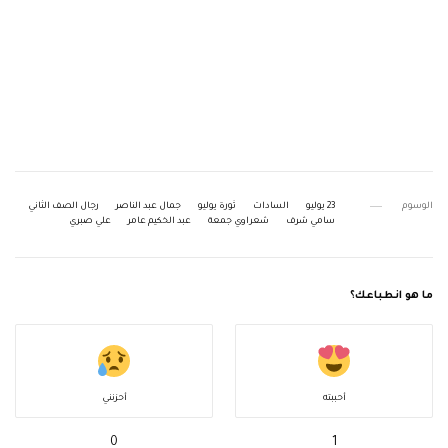
الوسوم
23 يوليو
السادات
ثورة يوليو
جمال عبد الناصر
رجال الصف الثاني
سامي شرف
شعراوي جمعة
عبد الخكيم عامر
علي صبري
ما هو انطباعك؟
أحببته
أحزنني
0
1