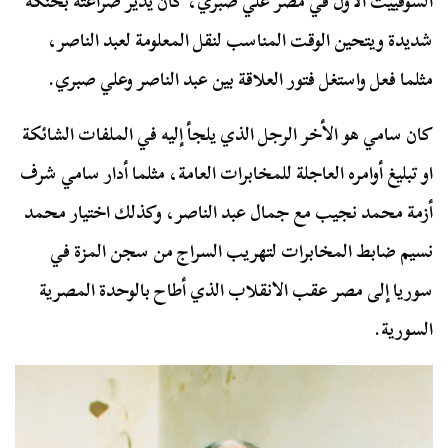
السوفييت الأول في مصر علي صبري، كان يدير صراعته بحنكة
شديدة ويتحين الوقت المناسب لنقل المعلومة لعبد الناصر،
مثلما فعل واستغل فتور العلاقة بين عبد الناصر وعلي صبري.
كان سامي هو الأخر الرجل الذي يلجأ إليه في الملفات الشائكة
او تبليغ أوامره العاجلة للمخابرات العامة، مثلما أدار سامي شرف
أزمة محمد نجيب مع جمال عبد الناصر، وكذلك اختيار محمد
نسيم ضابط المخابرات لتهريب السراج من سجن المزة في
سوريا إلى مصر عقب الانقلاب الذي أطاح بالوحدة المصرية
السورية.