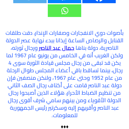
بأصوات دوي الانفجارات وصفارات الإنذار، دقت طلقات
القنابل والرصاص الساعة إيذانا ببدء نهاية عصر الدولة
الناصرية، دولة بناها
جمال عبد الناصر
ورجال ثورته،
ولكن الغريب أنه في الخامس من يونيو عام 1967 لما
يكن قد تبقى من رجال مجلس قيادة الثورة سوى 4
رجال، بينما تساقط باقي أعضاء المجلس طوال الرحلة
من عام 1952 وحتى عام 1967، ولنكن منصفين فإن
دولة عبد الناصر قامت على أكتاف رجال الصف الثاني
من تنظيم الضباط الأحرار، هؤلاء الذين أصبحوا رجال
الدولة الأقوياء ومن بينهم سامي شرف أقوى رجال
عبد الناصر وأقربهم إليه وسكرتير رئيس الجمهورية
للمعلومات.
♦♦♦