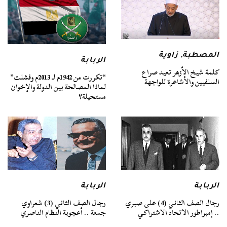
المصطبة
,
زاوية
الربابة
كلمة شيخ الأزهر تعيد صراع
“تكررت من 1942م لـ 2013م وفشلت”
السلفيين والأشاعرة للواجهة
لماذا المصالحة بين الدولة والإخوان
مستحيلة؟
الربابة
الربابة
رجال الصف الثاني (4) على صبري
رجال الصف الثاني (3) شعراوي
.. إمبراطور الاتحاد الاشتراكي
جمعة .. أعجوبة النظام الناصري