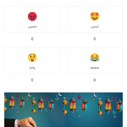
أعجبني
أغضبني
0
0
هاهاها
واااو
0
0