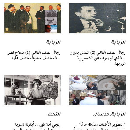
الربابة
الربابة
رجال الصف الثاني (2) شمس بدران
رجال الصف الثاني (1) صلاح نصر
.. الذي لم يعرف عن الشمس إلا
.. المختلف معه والمختلف عليه
غروبها
الربابة
,
مرسال
التخت
“التطوير الأضخم منذ 46 عامًا”
إنجي أفلاطون .. أيقونة نسوية
البهرة ومسجد السيدة زينب بين أيام
رسمت لوحاتها من داخل السجن