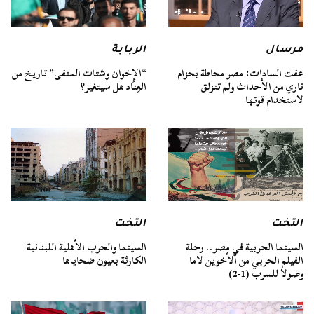
مرسال
الربابة
عفت السادات: مصر محاطة بحزام
“الإخوان وشتات المنفى” تاريخ من
ناري من الأحداث ولم تنزلق
العِنَاد هل سيتغير؟
لاستخدام قوتها
التخت
التخت
السينما الحربية في مصر.. رحلة
السينما والحرب الأهلية اللبنانية
الفيلم الحربي من الأخوين لاما
الكارثة بعيون ضحاياها
وصولا للسرب (1-2)