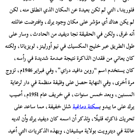
فلوريدا، التي لم تكن بعيدة عن المكان الذي انطلق منه، لكن
لم يكن هناك أي مؤشر على مكان وجود يرك، وافترضت عائلته
أنه غرق، ولكن في الحقيقة نجا ديفيد من الحادث، وسار على
طول الطريق عبر خليج المكسيك في نيو أورلينز، لويزيانا، ولكنه
كان يعاني من فقدان الذاكرة نتيجة صدمة شديدة في رأسه،
كان يستخدم اسم “روبن دافيد دراي”، وفي فبراير 1946م، تزوج
مرة أخرى، وفي النهاية حصل على وظيفة منظمة في دار لرعاية
المسنين، وبعد خمس سنوات، في خريف عام 1951م، أصيب
يرك على ما يبدو ب
سكتة دماغية
شلل خفيفة، مما ساعد على
تحريك ذاكرته قليلًا، وتذكر أن اسمه كان ديفيد يرك وأن لديه
عائلة في ديترويت بولاية ميشيغان، وبهذه الذكريات التي أعيد