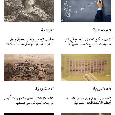
المصطبة
الربابة
كيف يمكن تحقيق النجاح في كل
حليب الحمير ولحم العجول وبول
خطواتك وتصبح شخصًا مميزًا؟
البشر.. أسرار الجمال عند الملكات
المشربية
المشربية
الحمض النووي وبنية درب التبانة..
“المتلازمات العصبية العجيبة” أليس
أعظم الاكتشافات النسائية
في بلاد العجائب من ضمنها