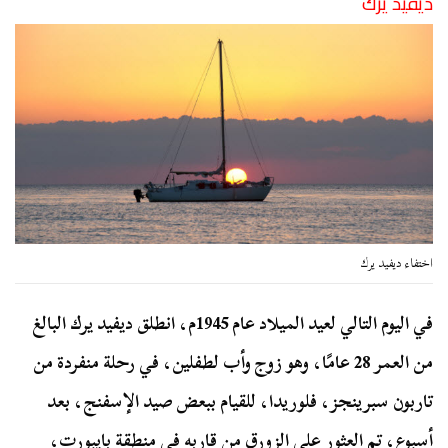
ديفيد يرك
اختفاء ديفيد يرك
في اليوم التالي لعيد الميلاد عام 1945م، انطلق ديفيد يرك البالغ
من العمر 28 عامًا، وهو زوج وأب لطفلين، في رحلة منفردة من
تاربون سبرينجز، فلوريدا، للقيام ببعض صيد الإسفنج، بعد
أسبوع، تم العثور على الزورق من قاربه في منطقة بايبورت،