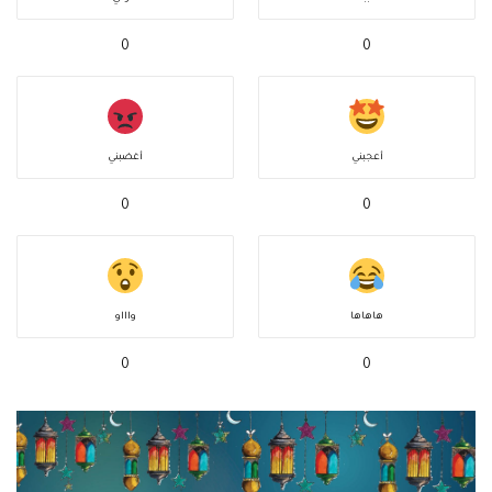
0
0
أعجبني
أغضبني
0
0
هاهاها
واااو
0
0