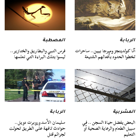
الربابة
المصطبة
آنا كولدينجز وميرجا بيين.. ساحرات
فرس النبي والبطاريق والخنازير..
تخطوا الحدود بأفعالهم الشنيعة
ليسوا بتلك البراءة التي نعلمها
المشربية
الربابة
البعض يفضل حياة السجن .. في
سليمان الأسد وروبرت دويل..
سبيل الطعام والرعاية الصحية أو
حوادث تافهة على الطريق تحولت
التعليم
لجرائم قتل