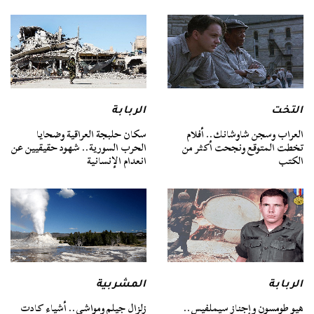
التخت
الربابة
العراب وسجن شاوشانك.. أفلام
سكان حلبجة العراقية وضحايا
تخطت المتوقع ونجحت أكثر من
الحرب السورية.. شهود حقيقيين عن
الكتب
انعدام الإنسانية
الربابة
المشربية
هيو طومسون وإجناز سيملفيس..
زلزال جيلم ومواشي.. أشياء كادت