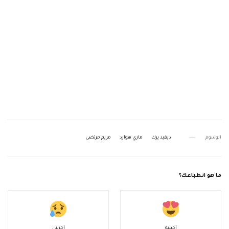
الوسوم
ديفيد يرك
ماري هوارد
مريم مرتضى
ما هو انطباعك؟
أحببته
أحزنني