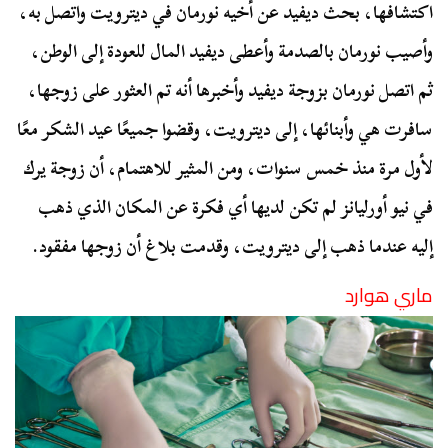
اكتشافها، بحث ديفيد عن أخيه نورمان في ديترويت واتصل به،
وأصيب نورمان بالصدمة وأعطى ديفيد المال للعودة إلى الوطن،
ثم اتصل نورمان بزوجة ديفيد وأخبرها أنه تم العثور على زوجها،
سافرت هي وأبنائها، إلى ديترويت، وقضوا جميعًا عيد الشكر معًا
لأول مرة منذ خمس سنوات، ومن المثير للاهتمام، أن زوجة يرك
في نيو أورليانز لم تكن لديها أي فكرة عن المكان الذي ذهب
إليه عندما ذهب إلى ديترويت، وقدمت بلاغ أن زوجها مفقود.
ماري هوارد