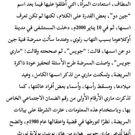
المطاف، استعادت المرأة، التي أطلقوا عليها فيما بعد اسم
“جين دو”، بعض القدرة على الكلام، لكنها لم تكن تعرف
اسمها، ثم في 10 يناير 2000م، دخلت المستشفى في مدينة
أوكلاهوما بسبب التهاب رئوي، وعندما سألت ممرضة فنية جين
دو عن اسمها، قالت: “جويس”، ثم صححته وقالت: “ماري
جويس”، واصلت الممرضة طرح الأسئلة لتحفيز عودة ذاكرة
المريضة، وتمكنت ماري من تذكر اسمها الكامل، وعيد
ميلادها، ومسقط رأسها، وأسماء بعض أفراد عائلتها، كما
تذكرت ماري الأرقام الأولى من رقم الضمان الاجتماعي الخاص
بها، وباستخدام هذه المعلومات، عثرت الشرطة على بيانات
المريضة، نظرًا لتورطها في قضية واعتقالها عام 1980م، واتضح
أنها تُدعى ماري جويس هوارد من هاي بوينت بولاية نورث