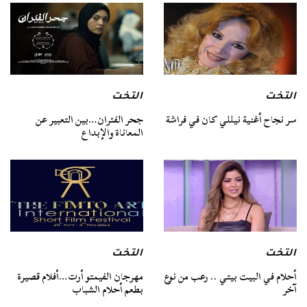
التخت
التخت
سر نجاح أغنية نيللي كان في فراشة
جحر الفئران…بين التعبير عن
المعاناة والإبداع
التخت
التخت
أحلام في البيت بيتي .. رعب من نوع
مهرجان الفيمتو أرت…أفلام قصيرة
آخر
بطعم أحلام الشباب