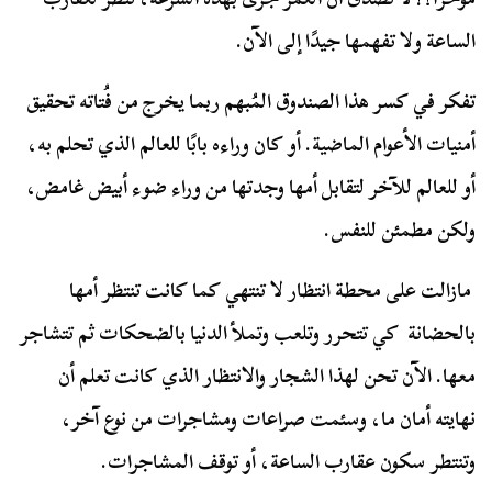
الساعة ولا تفهمها جيدًا إلى الآن.
تفكر في كسر هذا الصندوق المُبهم ربما يخرج من فُتاته تحقيق
أمنيات الأعوام الماضية. أو كان وراءه بابًا للعالم الذي تحلم به،
أو للعالم للآخر لتقابل أمها وجدتها من وراء ضوء أبيض غامض،
ولكن مطمئن للنفس.
مازالت على محطة انتظار لا تنتهي كما كانت تنتظر أمها
بالحضانة كي تتحرر وتلعب وتملأ الدنيا بالضحكات ثم تتشاجر
معها. الآن تحن لهذا الشجار والانتظار الذي كانت تعلم أن
نهايته أمان ما، وسئمت صراعات ومشاجرات من نوع آخر،
وتنتطر سكون عقارب الساعة، أو توقف المشاجرات.