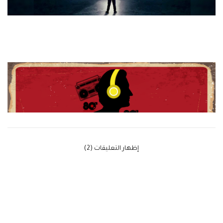
‫إظهار التعليقات (2)