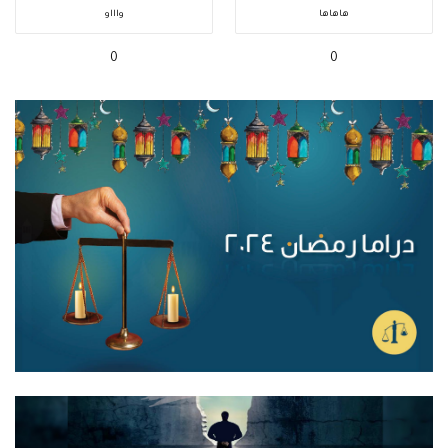
هاهاها
واااو
0
0