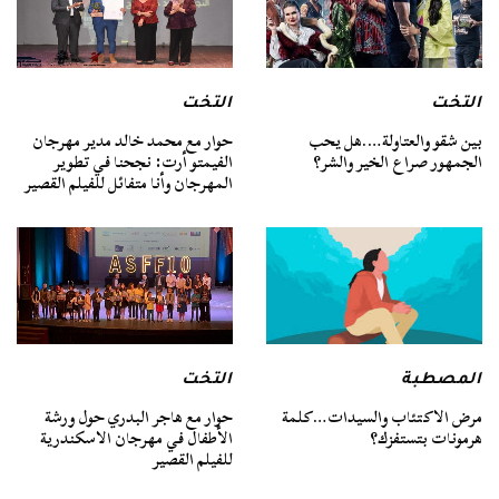
التخت
التخت
بين شقو والعتاولة….هل يحب
حوار مع محمد خالد مدير مهرجان
الجمهور صراع الخير والشر؟
الفيمتو أرت: نجحنا في تطوير
المهرجان وأنا متفائل للفيلم القصير
المصطبة
التخت
مرض الاكتئاب والسيدات…كلمة
حوار مع هاجر البدري حول ورشة
هرمونات بتستفزك؟
الأطفال في مهرجان الاسكندرية
للفيلم القصير