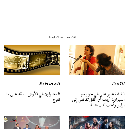
مقالات قد تعجبك ايضا
التخت
المصطبة
الفنانة عبير علي في حوار مع
المخبولون في الأرض…ناقد على ما
الميزان: أردت أن أنقل ثقافتي إلى
تفرج
برلين وأحب لقب فنانة