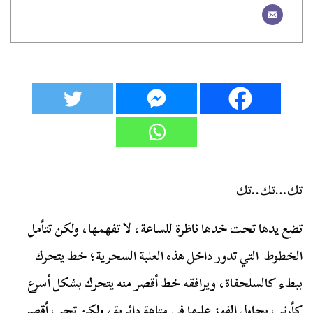
تك…تك..تك
تضع يدها تحت خدها ناظرة للساعة، لا تفهمها، ولكن تتأمل
الخطوط التي تدور داخل هذه العلبة السحرية؛ خط يتحرك
ببطء كالسلحفاة، ويرافقه خط أقصر منه يتحرك بشكل أسرع
كأرنب يحاول الفوز عليها في متاهة دائرية، ولكن تحب أقصر