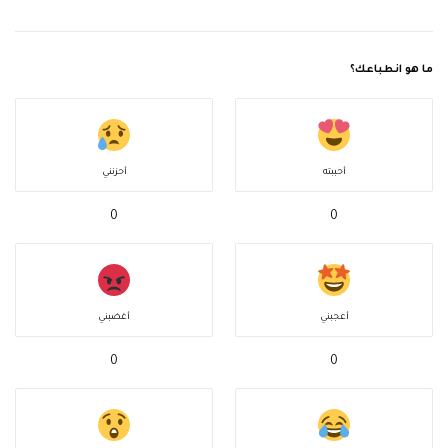
ما هو انطباعك؟
أحببته
أحزنني
0
0
أعجبني
أغضبني
0
0