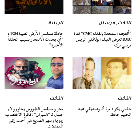
التخت
,
مرسال
الربابة
“أنتجته المتحدة ونفذته CMC” قناة
حادثة مسلسل الأرض الطيبة 1984 م
DMC تعرض الفيلم الوثائقي الريس
“أن يحدث الانتحار بسبب الحلقة
مرسي بركة
الأخيرة”
التخت
التخت
حلمي بكر : مرة أنا وصديقي عبد
مخرج مسلسل الطاووس يحاور ولاء
الحليم حافظ
جمال لـ “الميزان”: فكرة الاغتصاب
رمزية وسهر الصايغ هي أحمد زكي
الممثلات