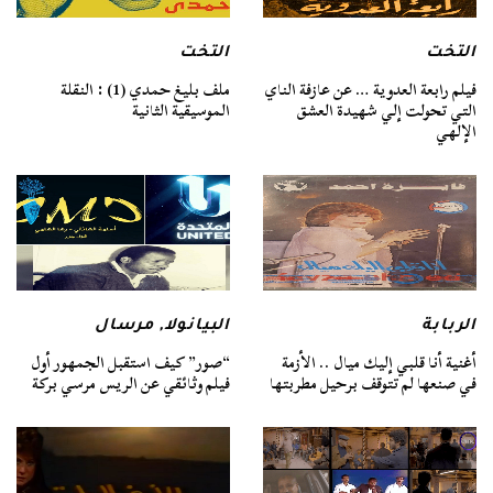
التخت
التخت
فيلم رابعة العدوية … عن عازفة الناي
ملف بليغ حمدي (1) : النقلة
التي تحولت إلي شهيدة العشق
الموسيقية الثانية
الإلهي
الربابة
البيانولا
,
مرسال
أغنية أنا قلبي إليك ميال .. الأزمة
“صور” كيف استقبل الجمهور أول
في صنعها لم تتوقف برحيل مطربتها
فيلم وثائقي عن الريس مرسي بركة