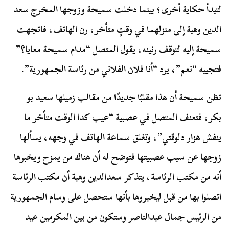
لتبدأ حكاية أخرى؛ بينما دخلت سميحة وزوجها المخرج سعد
الدين وهبة إلى منزلهما في وقتٍ متأخر، رن الهاتف، فاتجهت
سميحة إليه لتوقف رنينه، يقول المتصل “مدام سميحة معايا؟”
فتجيبه “نعم”، يرد “أنا فلان الفلاني من رئاسة الجمهورية”.
تظن سميحة أن هذا مقلبًا جديدًا من مقالب زميلها سعيد بو
بكر، فتعنف المتصل في عصبية “عيب كدا الوقت متأخر ما
ينفش هزار دلوقتي”، وتغلق سماعة الهاتف في وجهه، يسألها
زوجها عن سبب عصبيتها فتوضح له أن هناك من يمزح ويخبرها
أنه من مكتب الرئاسة، يتذكر سعدالدين وهبة أن مكتب الرئاسة
اتصلوا بها من قبل ليخبروها بأنها ستحصل على وسام الجمهورية
من الرئيس جمال عبدالناصر وستكون من بين المكرمين عيد