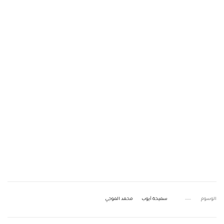
الوسوم
سميحة أيوب
محمد الموجي