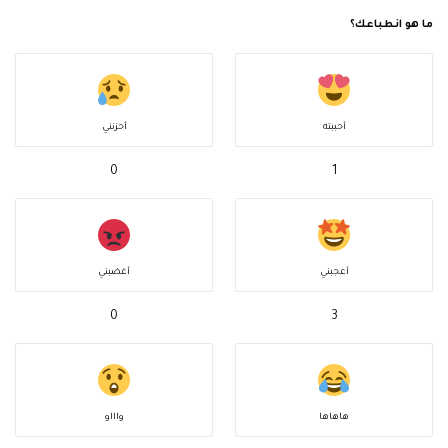
ما هو انطباعك؟
أحببته
أحزنني
0
1
أعجبني
أغضبني
0
3
هاهاها
واااو