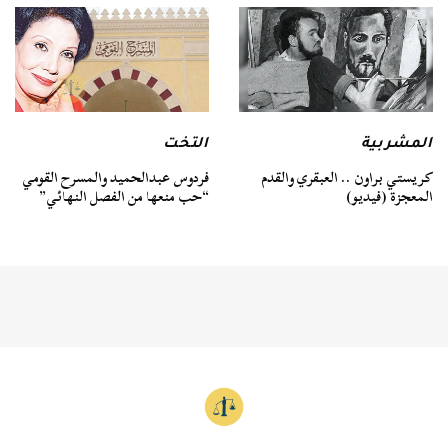
المشربية
التخت
كريستي براون .. العبقري والقدم
فردوس عبدالحميد والمسرح القومي
المعجزة (فيديو)
“حب منعها من الفصل النهائي”