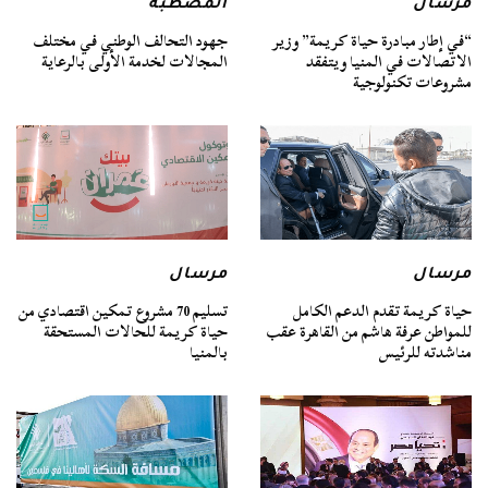
مرسال
المصطبة
“في إطار مبادرة حياة كريمة” وزير
جهود التحالف الوطني في مختلف
الاتصالات في المنيا ويتفقد
المجالات لخدمة الأولى بالرعاية
مشروعات تكنولوجية
مرسال
مرسال
حياة كريمة تقدم الدعم الكامل
تسليم 70 مشروع تمكين اقتصادي من
للمواطن عرفة هاشم من القاهرة عقب
حياة كريمة للحالات المستحقة
مناشدته للرئيس
بالمنيا