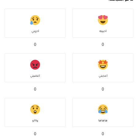
أحببته
أحزنني
0
0
أعجبني
أغضبني
0
0
هاهاها
واااو
0
0