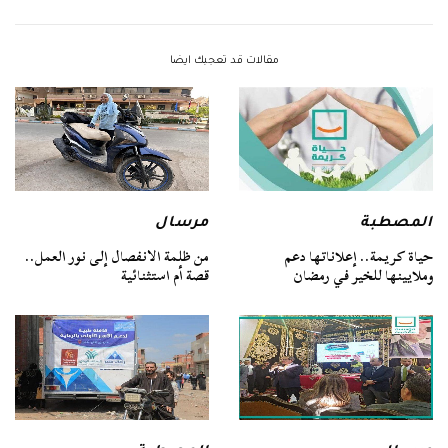
مقالات قد تعجبك ايضا
المصطبة
مرسال
حياة كريمة.. إعلاناتها دعم
من ظلمة الانفصال إلى نور العمل..
وملايينها للخير في رمضان
قصة أم استثنائية