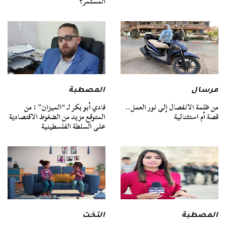
المستمر؟
مرسال
المصطبة
من ظلمة الانفصال إلى نور العمل..
فادي أبو بكر لـ “الميزان” : من
قصة أم استثنائية
المتوقع مزيد من الضغوط الاقتصادية
على السلطة الفلسطينية
المصطبة
التخت