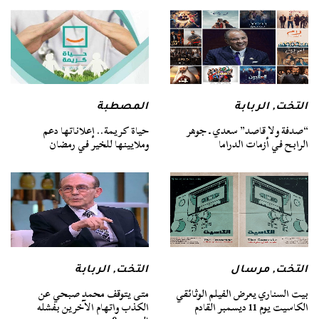
التخت
,
الربابة
المصطبة
“صدفة ولا قاصد” سعدي ـ جوهر
حياة كريمة.. إعلاناتها دعم
الرابح في أزمات الدراما
وملايينها للخير في رمضان
التخت
,
مرسال
التخت
,
الربابة
بيت السناري يعرض الفيلم الوثائقي
متى يتوقف محمد صبحي عن
الكاسيت يوم 11 ديسمبر القادم
الكذب واتهام الآخرين بفشله