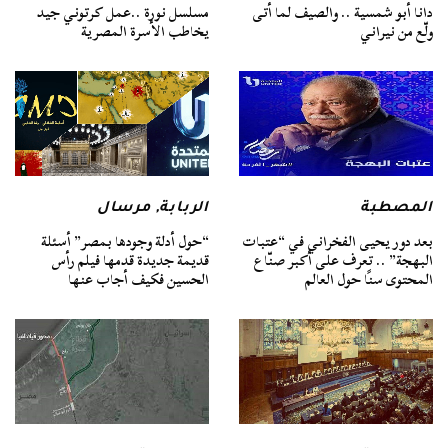
دانا أبو شمسية .. والصيف لما أتى
مسلسل نورة ..عمل كرتوني جيد
ولّع من نيراني
يخاطب الأسرة المصرية
المصطبة
الربابة
,
مرسال
بعد دور يحيى الفخراني في “عتبات
“حول أدلة وجودها بمصر” أسئلة
البهجة” .. تعرف على أكبر صنّاع
قديمة جديدة قدمها فيلم رأس
المحتوى سنًا حول العالم
الحسين فكيف أجاب عنها