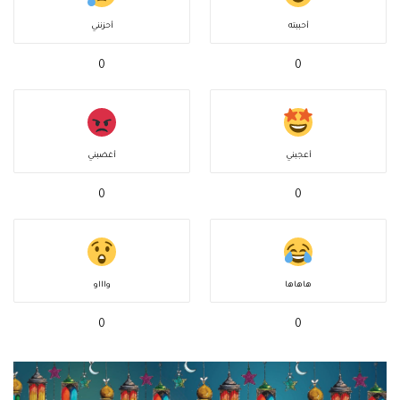
أحببته
أحزنني
0
0
أعجبني
أغضبني
0
0
هاهاها
واااو
0
0