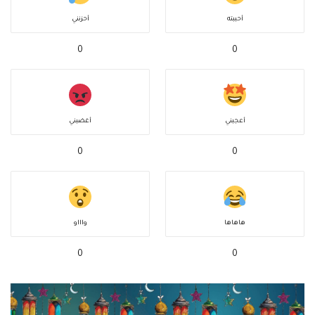
أحببته
أحزنني
0
0
أعجبني
أغضبني
0
0
هاهاها
واااو
0
0