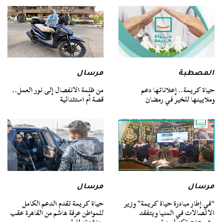
المصطبة
مرسال
حياة كريمة.. إعلاناتها دعم
من ظلمة الانفصال إلى نور العمل..
وملايينها للخير في رمضان
قصة أم استثنائية
مرسال
مرسال
“في إطار مبادرة حياة كريمة” وزير
حياة كريمة تقدم الدعم الكامل
الاتصالات في المنيا ويتفقد
للمواطن عرفة هاشم من القاهرة عقب