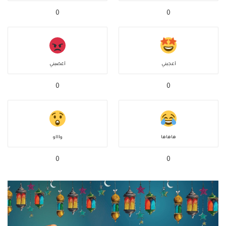
0
0
أعجبني
أغضبني
0
0
هاهاها
واااو
0
0