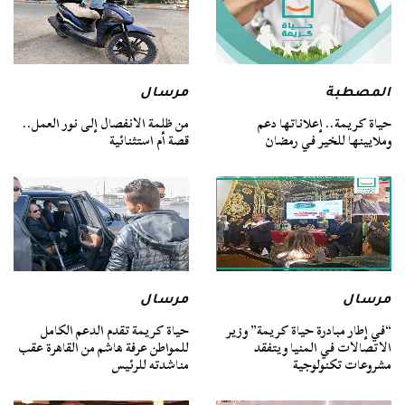
المصطبة
مرسال
حياة كريمة.. إعلاناتها دعم
من ظلمة الانفصال إلى نور العمل..
وملايينها للخير في رمضان
قصة أم استثنائية
مرسال
مرسال
“في إطار مبادرة حياة كريمة” وزير
حياة كريمة تقدم الدعم الكامل
الاتصالات في المنيا ويتفقد
للمواطن عرفة هاشم من القاهرة عقب
مشروعات تكنولوجية
مناشدته للرئيس