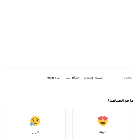
الوسوم
القيمة الإيجارية
بشائر الخير
حياة كريمة
ما هو انطباعك؟
أحببته
أحزنني