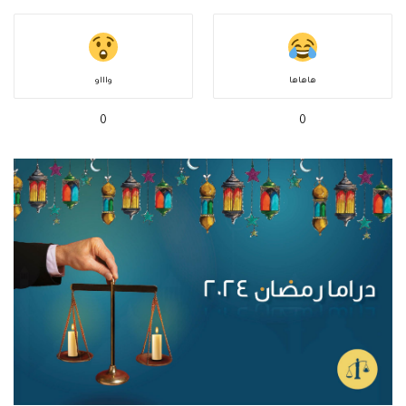
هاهاها
واااو
0
0