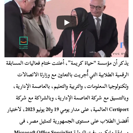
يذكر أن مؤسسة “حياة كريمة”، أعلنت ختام فعاليات المسابقة
الرقمية الطلابية التي أُجريت بالتعاون مع وزارتا الاتصالات
وتكنولوجيا المعلومات، والتربية والتعليم، بالعاصمة الإدارية،
وبالتنسيق مع شركة العاصمة الإدارية، وبالشراكة مع شركة
Certiport العالمية، على مدار يومي 19 و20 يونيو 2023، لاختيار
أفضـل الطلاب على مستوى الجمهورية لتمثيل مصر، فى
مسابقة مايكروسوفت الدولية Microsoft Office Specialist