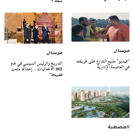
ملحة ؟
مرسال
مرسال
“فيديو” مذيع الشارع على طريقته
التاريخ والرئيس السيسي في عام
في العاصمة الإدارية
2021 “4 فعاليات .. إحداها منعت
فضيحة”
المصطبة