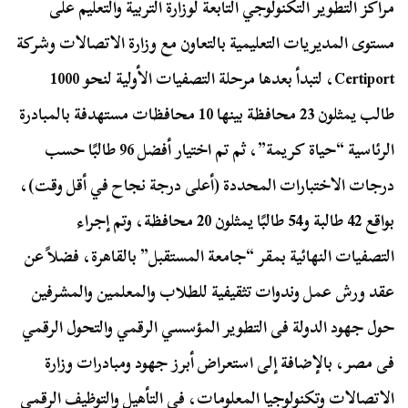
مراكز التطوير التكنولوجي التابعة لوزارة التربية والتعليم على
مستوى المديريات التعليمية بالتعاون مع وزارة الاتصالات وشركة
Certiport، لتبدأ بعدها مرحلة التصفيات الأولية لنحو 1000
طالب يمثلون 23 محافظة بينها 10 محافظات مستهدفة بالمبادرة
الرئاسية “حياة كريمة”، ثم تم اختيار أفضل 96 طالبًا حسب
درجات الاختبارات المحددة (أعلى درجة نجاح في أقل وقت)،
بواقع 42 طالبة و54 طالبًا يمثلون 20 محافظة، وتم إجراء
التصفيات النهائية بمقر “جامعة المستقبل” بالقاهرة، فضلاً عن
عقد ورش عمل وندوات تثقيفية للطلاب والمعلمين والمشرفين
حول جهود الدولة فى التطوير المؤسسي الرقمي والتحول الرقمي
فى مصر، بالإضافة إلى استعراض أبرز جهود ومبادرات وزارة
الاتصالات وتكنولوجيا المعلومات، في التأهيل والتوظيف الرقمي