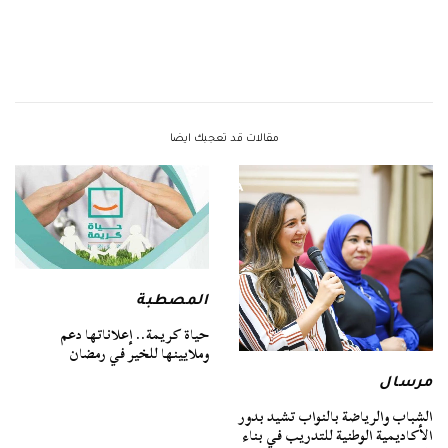
مقالات قد تعجبك ايضا
المصطبة
حياة كريمة.. إعلاناتها دعم
وملايينها للخير في رمضان
مرسال
الشباب والرياضة بالنواب تشيد بدور
الأكاديمية الوطنية للتدريب في بناء