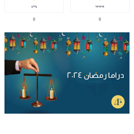
هاهاها
واااو
0
0