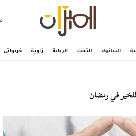
هم
ة
البيانولا
التخت
الربابة
زاوية
خردواتي
 للخير في رمضان