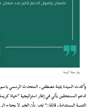
بيان حياة كريمة
وأكدت السيدة بثينة مصطفى، المتحدث الرسمي باسم الم
لدعم المستحقين يأتي في إطار استراتيجية “حياة كريمة
التنمية المستدامة، قائلة:“ نؤمن بأن الخير لا يحتاج إلى