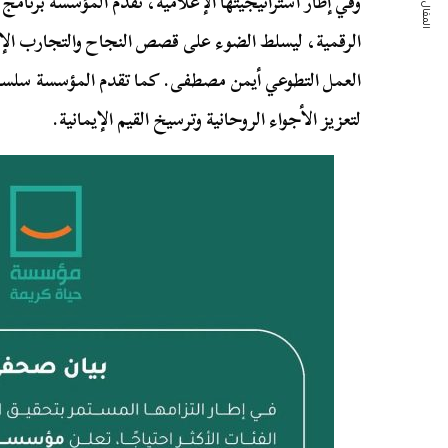
المقال التالي
وفي إطار استراتيجيتها الإعلامية، تقدم المؤسسة برنام
الرقمية، ليسلط الضوء على قصص النجاح والتجارب الإ
العمل التطوعي أيمن مصطفى. كما تقدم المؤسسة سلسلة ا
لتعزيز الأجواء الروحانية وترسيخ القيم الإيمانية.