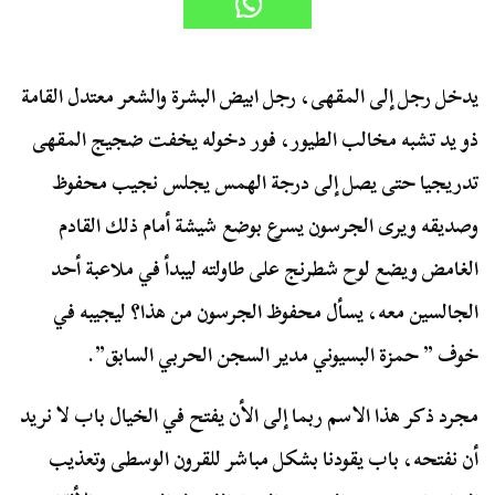
يدخل رجل إلى المقهى، رجل ابيض البشرة والشعر معتدل القامة
ذو يد تشبه مخالب الطيور، فور دخوله يخفت ضجيج المقهى
تدريجيا حتى يصل إلى درجة الهمس يجلس نجيب محفوظ
وصديقه ويرى الجرسون يسرع بوضع شيشة أمام ذلك القادم
الغامض ويضع لوح شطرنج على طاولته ليبدأ في ملاعبة أحد
الجالسين معه، يسأل محفوظ الجرسون من هذا؟ ليجيبه في
خوف ” حمزة البسيوني مدير السجن الحربي السابق”.
مجرد ذكر هذا الاسم ربما إلى الأن يفتح في الخيال باب لا نريد
أن نفتحه، باب يقودنا بشكل مباشر للقرون الوسطى وتعذيب