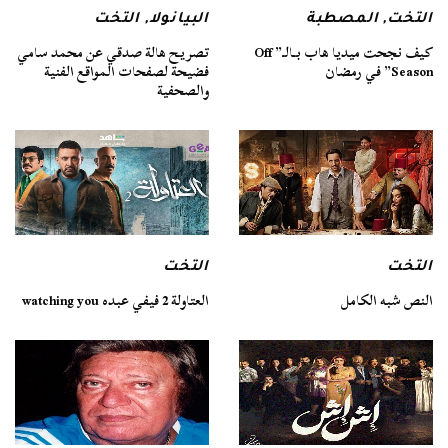
التخت
,
المصطبة
البيانولا
,
التخت
كيف نجحت ميديا هاب بـالـ” Off
تصريح هالة صدقي عن محمد سامي
Season” في رمضان
فضيحة لصفحات المواقع الفنية
والصحفية
التخت
التخت
النص شبه الكامل
العتاولة 2 فيفي عبده watching you