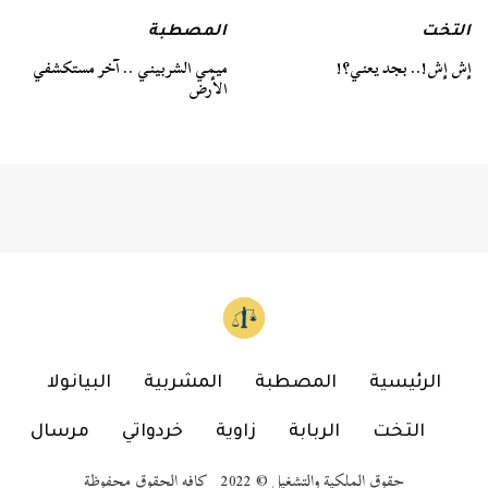
التخت
المصطبة
إش إش!.. بجد يعني؟!
ميمي الشربيني .. آخر مستكشفي
الأرض
الرئيسية
المصطبة
المشربية
البيانولا
التخت
الربابة
زاوية
خردواتي
مرسال
حقوق الملكية والتشغيل © 2022 كافه الحقوق محفوظة