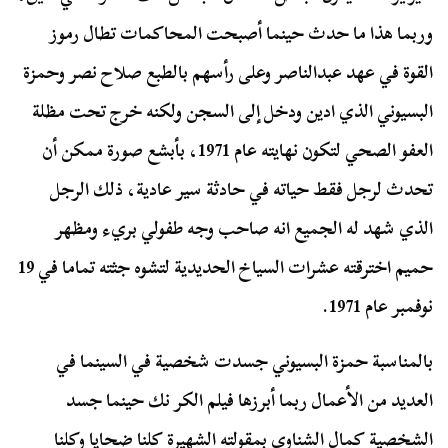
وربما هذا ما حدث حينما أصبحت المحاكمات تطال رموز
القوة في عهد عبدالناصر وعلى رأسهم بالطبع صلاح نصر وحمزة
البسيوني الذي ادين ودخل إلى السجن ولكنه خرج تحت مظلة
العفو الصحي لتكون نهايته عام 1971، بأبشع صورة ممكن أن
تحدث لرجل فقط حياته في حادثة سير عادية، ذلك الرجل
الذي شهد له الجميع انه صاحب وجه طفولي بريء ومظهر
حميم اخترقته عشرات السياخ الحديدية لتشوه جثته تماما في 19
نوفمبر عام 1971.
بالمناسبة حمزة البسيوني جسدت شخصية في السينما في
العديد من الأعمال ربما أبرزها فيلم الكر نك حينما جسد
الشخصية كمال الشناوي بمقولته الشهيرة كلنا ضحايا وكلنا