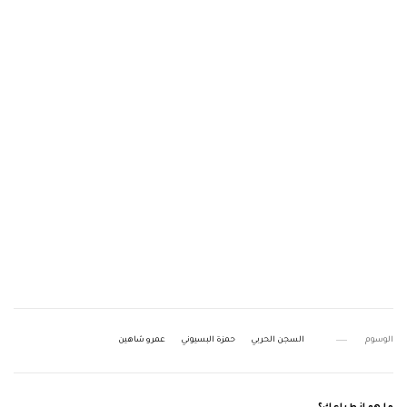
الوسوم
السجن الحربي
حمزة البسيوني
عمرو شاهين