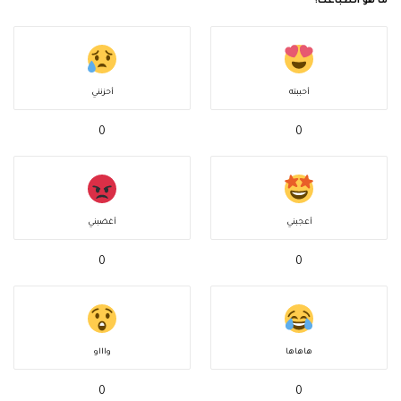
ما هو انطباعك؟
أحببته
أحزنني
0
0
أعجبني
أغضبني
0
0
هاهاها
واااو
0
0