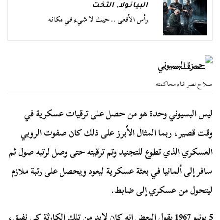
البيانولا
,
التخت
رأس الأفعى .. حيث لا شيء في مكانه
صلاح نصر اثناء محاكمته
ليس البسيوني وحدة هو من حصل على ترقيات عسكرية في
وقت قصير، ربما المثال الأبرز على ذلك كان صفوت الروبي
العسكري الذي تطوع للتجنيد وتم ترقيته حتى وصل لرتبه صول ثم
سافر إلى ألمانيا في بعثة عسكرية ليعود ويحصل على رتبة ملازم
ليتحول من عسكري إلى ضابط.
5 يونيو 1967 يقول البعض انه كان لابد من تلك الكارثة كي نفيق،