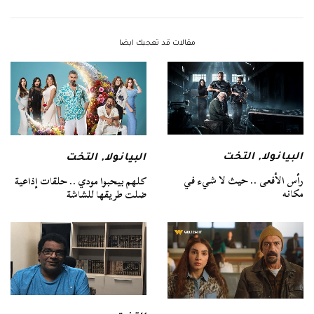
مقالات قد تعجبك ايضا
البيانولا
,
التخت
البيانولا
,
التخت
رأس الأفعى .. حيث لا شيء في
كلهم بيحبوا مودي .. حلقات إذاعية
مكانه
ضلت طريقها للشاشة