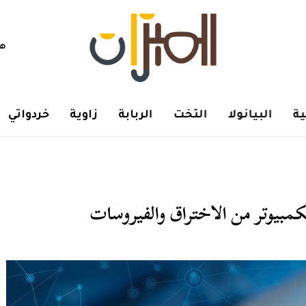
هم
ة
البيانولا
التخت
الربابة
زاوية
خردواتي
كمبيوتر من الاختراق والفيروسات