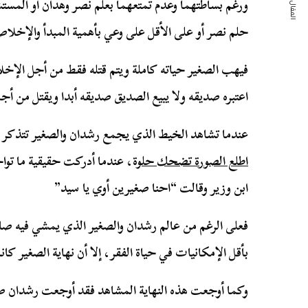
المقال التالي
ورغم بساطتهما وعدم تمتعهما بعلم نصر وهدان أو المستشا
حلم نصر أو على الأقل على وعي بأهمية المبدأ والإخلا
فيهب الصغير حياته كاملة ويتم قتله فقط من أجل الإخ
اعتبره صديقه ولا يبيع الصديق صديقه أبدا ويقتل من أج
عندما تشاهد الخيط الذي يجمع رشدان والصغير تتذكر مقو
اطلع الصورة تضحك حلو
ة، عندما أدركت حقيقية ما تو
ابن وزير وقالت “احنا صغيرين أوي يا سيد”
فعلى الرغم من عالم رشدان والصغير الذي يمشي فيه صا
بأقل الإمكانيات في حياة الفقر، إلا أن نهاية الصغير كان
وكما أوجعت هذه النهاية المشاهد فقد أوجعت رشدان 