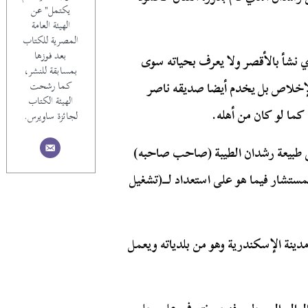
يكتمل" عن
الهيئة العامة
المصرية للكتاب
بعد فوزها
ي نشأ بالأقصر ولا يعرف بحياته سوى
بمسابقة للنشر،
لإخلاص بل يخدم أيضا صديقه ناصر
كما رشحت
الهيئة الكتاب
ما لو كان من أهله.
لجائزة ساويرس.
 طبيعة رشدان الطيبة (صاحب صاحبه)
لمستشار فيما هو على استعداد لـــ(تشغيل
ينة الإسكندرية وهو من بلدياته ويعمل