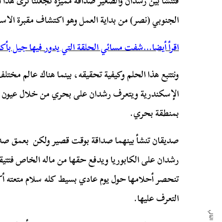
فتنشأ بين رشدان والصغير صداقة مميزة تجعلنا نرى هذا 
الجنوبي (نصر) من بداية العمل وهو اكتشاف مقبرة الاسك
اقرأ أيضا…شفت مسائي الحلقة التي يدور فيها جيل بأك
ونتتبع هذا الحلم وكيفية تحقيقه، بينما هناك عالم مخت
الإسكندرية ويتعرف رشدان على بحري من خلال عيون ال
بمنطقة بحري.
صديقان تنشأ بينهما صداقة بوقت قصير ولكن بعمق صدا
رشدان على الكابوريا ويدفع حقها من ماله الخاص فتتيق
تنحصر أحلامها حول يوم عادي بسيط كله سلام متعته أك
التعرف عليها.