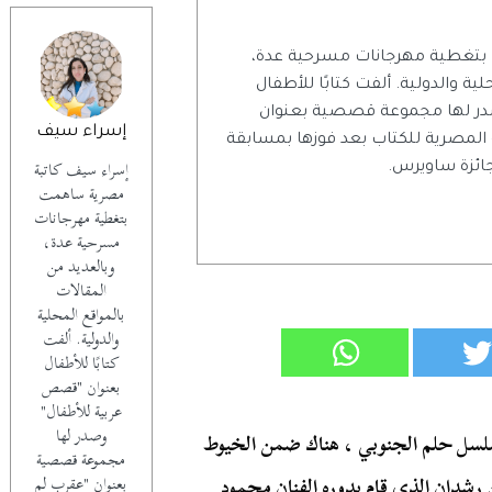
بتغطية مهرجانات مسرحية عدة،
ية والدولية. ألفت كتابًا للأطفال
در لها مجموعة قصصية بعنوان
إسراء سيف
 المصرية للكتاب بعد فوزها بمسابقة
إسراء سيف كاتبة
جائزة ساويرس.
مصرية ساهمت
بتغطية مهرجانات
مسرحية عدة،
وبالعديد من
المقالات
بالمواقع المحلية
والدولية. ألفت
كتابًا للأطفال
بعنوان "قصص
عربية للأطفال"
وصدر لها
سلسل حلم الجنوبي ، هناك ضمن الخيوط
مجموعة قصصية
رشدان الذي قام بدوره الفنان محمود
بعنوان "عقرب لم