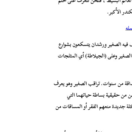
العالم البسيط ، فنحن نتعرف على حلم
ندر الأكبر.
مله
لف فيه الصغير ورشدان يتسكعون بشوارع
صغير وعلى (الجيلاطة) أي المثلجات
قة من سنوات. تراقب الصغير وهو يعرف
ن من حقيقية بساطة حياتهما التي
لة جديدة منعهم الفقر أو المساقات من