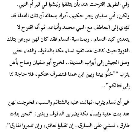
وفي الطريق اقترحت هند بأن يتقفوا ونبشوا في قبر أم النبي.
ولكن، أبي سفيان رجل حكيم، أدرك بدهائه أن تلك الفعلة قد
تؤدي إلى التعاطف مع النبي محمد وأتباعه. ثم أنه اقتراح لا
يتعدي كيد النساء.. وبمناسبة النساء فقد كان لهن دورهن بتلك
الغزوة حيث كانت هند تقود نساء مكة بالدفوف والغناء حتى
وصل الجيش إلى أبواب المدينة.. فخرج أبو سفيان وصاح بأهل
يثرب “”خلُّوا بيننا وبين ابن عمنا فننصرف عنكم، فلا حاجة لنا
إلى قتالكم”..
غير أن نساء يثرب انهالت عليه بالشتائم والسب، فخرجت لهن
هند بنت عقبة ونساء مكة يضربن الدفوف ويغنن: “نحن بنات
طارق، نمشي على النمارق.. إن تقبلوا نعانق، وإن تدبروا نفارق”.