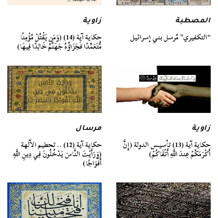
المصطبة
زاوية
“التكفيري” مُرسل بني إسرائيل
حكاية آية (14) (وَمَن يَقْتُلْ مُؤْمِنًا
مُّتَعَمِّدًا فَجَزَاؤُهُ جَهَنَّمُ خَالِدًا فِيهَا)
زاوية
مرسال
حكاية آية (13) تأسيـس الدولة (إِنَّ
حكاية آية (12) .. تحطيم الآلهة
أَكْرَمَكُمْ عِندَ اللَّهِ أَتْقَاكُمْ)
(وَرَأَيْتَ النَّاسَ يَدْخُلُونَ فِي دِينِ اللَّهِ
أَفْوَاجًا)