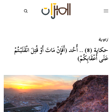
زاوية
حكاية (8) .. أُحُد (أَفَإِنْ مَاتَ أَوْ قُتِلَ انْقَلَبْتُمْ
عَلَى أَعْقَابِكُمْ)