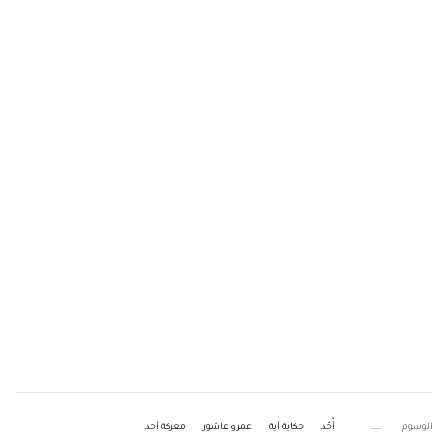
الوسوم
أُحُد
حكاية آية
عمرو عاشور
معركة أحد