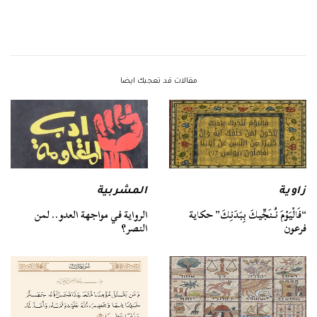
مقالات قد تعجبك ايضا
زاوية
المشربية
“فَالْيَوْمَ نُنَجِّيكَ بِبَدَنِكَ” حكاية
الرواية في مواجهة العدو.. لمن
فرعون
النصر؟