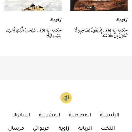
زاوية
زاوية
حكاية آية (6).. إِذْ يَقُولُ لِصَاحِبِهِ لَا
حكاية آية (5).. سُبْحَانَ الَّذِي أَسْرَىٰ
تَحْزَنْ إِنَّ اللَّهَ مَعَنَا
بِعَبْدِهِ لَيْلًا
الرئيسية
المصطبة
المشربية
البيانولا
التخت
الربابة
زاوية
خردواتي
مرسال