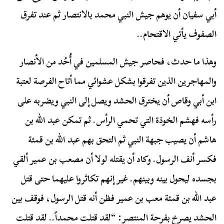
أبي سفيان أن يوهم جيش النبي محمد بالانتصار ثم عند تفرق
الصفوف يأتي الاقتحام..
وهذا ما حدث، فحاصر جيش المسلمين في أُحُد من الأنصار
والمهاجرين الذين تفرقوا بشكل عشوائي مما أتاح الفرصة لعتبة
ابن أبي وقاص أن يخترق الحشد ويصل إلى النبي ويضربه على
رأسه فهشم الخوذة التي تحمي الرأس. ثم تمكن عبد الله بن
هاشم أن يصيب جبهة النبي ثم التحق بهم عبد الله بن قمئة
فكسر أنف الرسول. وكاد أن يقتله لولا أن مصعب بن عمير ألقي
بجسده ليحول بينه وبينهم. غير إنهم تكاثروا عليهما حتى قتل
عبد الله بن قمئة معب بن عمير فظن أنه قتل الرسول، فوقف بين
الحشد يصرخ بفرحة المنتصر: “لقد قتلت محمداً.. لقد قتلت