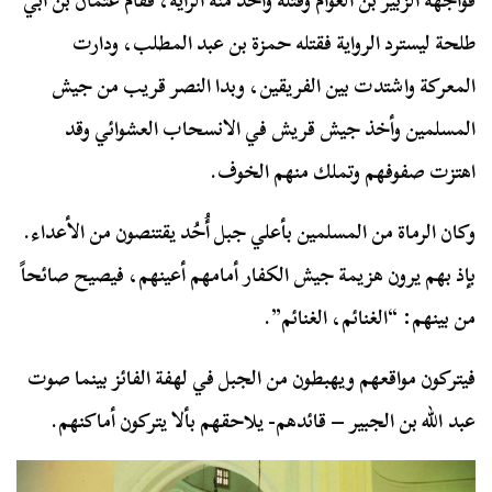
فواجهه الزبير بن العوام وقتله وأخذ منه الراية، فقام عثمان بن أبي
طلحة ليسترد الرواية فقتله حمزة بن عبد المطلب، ودارت
المعركة واشتدت بين الفريقين، وبدا النصر قريب من جيش
المسلمين وأخذ جيش قريش في الانسحاب العشوائي وقد
اهتزت صفوفهم وتملك منهم الخوف.
وكان الرماة من المسلمين بأعلي جبل أُحُد يقتنصون من الأعداء.
بإذ بهم يرون هزيمة جيش الكفار أمامهم أعينهم، فيصيح صائحاً
من بينهم: “الغنائم، الغنائم”.
فيتركون مواقعهم ويهبطون من الجبل في لهفة الفائز بينما صوت
عبد الله بن الجبير – قائدهم- يلاحقهم بألا يتركون أماكنهم.