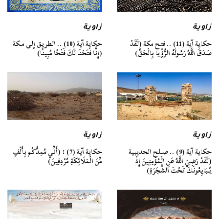
زاوية
زاوية
حكاية آية (11) .. فتح مكة (لَقَدْ
حكاية آية (10) .. الطريق إلى مـكة
صَدَقَ اللَّهُ رَسُولَهُ الرُّؤْيا بِالْحَقِّ)
(إِنَّا فَتَحْنَا لَكَ فَتْحًا مُبِينًا)
زاوية
زاوية
حكاية آية (9) .. صـلح الحديبية
حكاية آية (7) : (أَنِّي مُمِدُّكُم بِأَلْفٍ
(لَقَدْ رَضِيَ اللَّهُ عَنِ الْمُؤْمِنِينَ إِذْ
مِّنَ الْمَلَائِكَةِ مُرْدِفِينَ)
يُبَايِعُونَكَ تَحْتَ الشَّجَرَةِ)