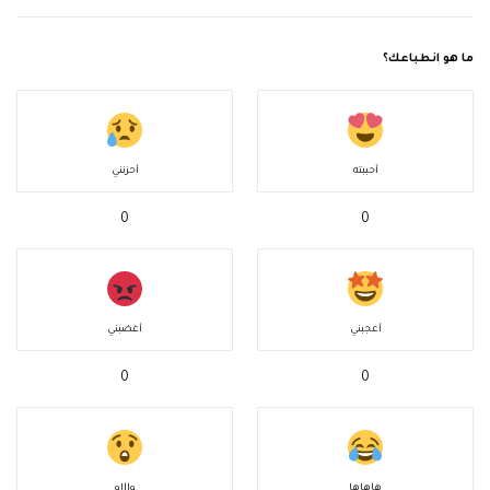
ما هو انطباعك؟
أحببته
أحزنني
0
0
أعجبني
أغضبني
0
0
هاهاها
واااو