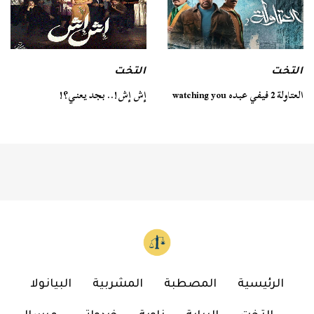
التخت
التخت
العتاولة 2 فيفي عبده watching you
إش إش!.. بجد يعني؟!
الرئيسية
المصطبة
المشربية
البيانولا