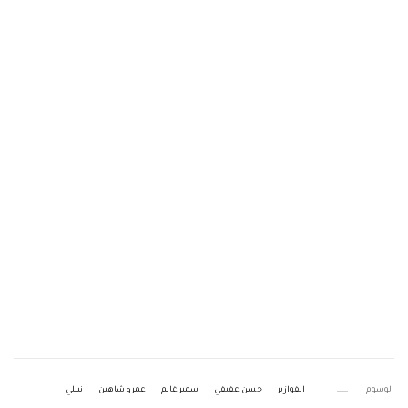
الوسوم
الفوازير
حسن عفيفي
سمير غانم
عمرو شاهين
نيللي