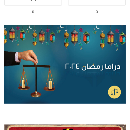
هاهاها
واااو
0
0