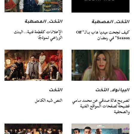
التخت
,
المصطبة
التخت
,
المصطبة
الإعلانات كقطعة فنية.. البنك
كيف نجحت ميديا هاب بـالـ” Off
الزراعي نموذجًا
Season” في رمضان
البيانولا
,
التخت
التخت
تصريح هالة صدقي عن محمد سامي
النص شبه الكامل
فضيحة لصفحات المواقع الفنية
والصحفية