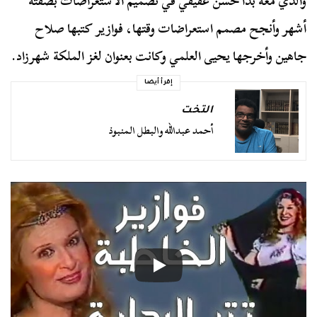
والذي معه بدأ حسن عفيفي في تصميم الاستعراضات بصفته
أشهر وأنجح مصمم استعراضات وقتها، فوازير كتبها صلاح
جاهين وأخرجها يحيى العلمي وكانت بعنوان لغز الملكة شهرزاد.
إقرأ أيضا
التخت
أحمد عبدالله والبطل المنبوذ