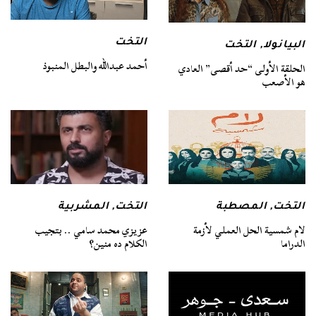
التخت
البيانولا
,
التخت
أحمد عبدالله والبطل المنبوذ
الحلقة الأولى “حد أقصى” العادي
هو الأصعب
التخت
,
المصطبة
التخت
,
المشربية
لام شمسية الحل العملي لأزمة
عزيزي محمد سامي .. بتجيب
الدراما
الكلام ده منين؟