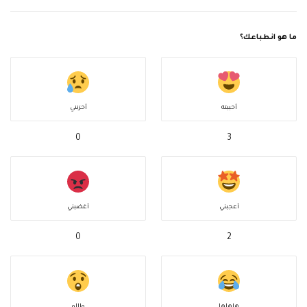
ما هو انطباعك؟
أحببته
أحزنني
0
3
أعجبني
أغضبني
0
2