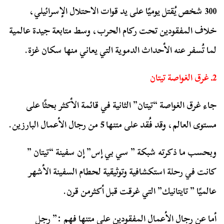
300 شخص يُقتل يوميًا على يد قوات الاحتلال الإسرائيلي،
خلاف المفقودين تحت ركام الحرب، وسط متابعة جيدة عالمية
لما تُسفر عنه الأحداث الدموية التي يعاني منها سكان غزة.
2ـ غرق الغواصة تيتان
جاء غرق الغواصة “تيتان” الثانية في قائمة الأكثر بحثًا على
مستوى العالم، وقد فُقد على متنها 5 من رجال الأعمال البارزين.
وبحسب ما ذكرته شبكة ” سي بي إس” إن سفينة “تيتان ”
كانت في رحلة استكشافية وتوثيقية لحطام السفينة الأشهر
عالميًا ” تايتانيك” التي غرقت قبل أكثرمن قرن.
أما عن رجال الأعمال المفقودين على متنها فهم :” رجل