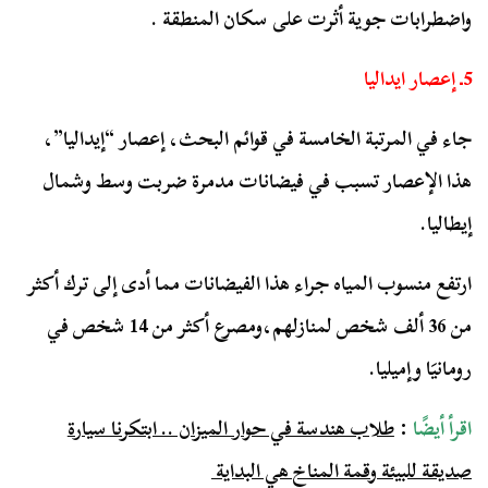
واضطرابات جوية أثرت على سكان المنطقة .
5ـ إعصار ايداليا
جاء في المرتبة الخامسة في قوائم البحث، إعصار “إيداليا”،
هذا الإعصار تسبب في فيضانات مدمرة ضربت وسط وشمال
إيطاليا.
ارتفع منسوب المياه جراء هذا الفيضانات مما أدى إلى ترك أكثر
من 36 ألف شخص لمنازلهم،ومصرع أكثر من 14 شخص في
رومانيَا وإميليا.
اقرأ أيضًا
:
طلاب هندسة في حوار الميزان .. ابتكرنا سيارة
صديقة للبيئة وقمة المناخ هي البداية