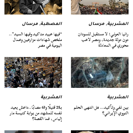
المشربية
,
مرسال
المصطبة
,
مرسال
رانيا العوني: لا مستقبل للسودان
“فيها عبيد مناكيد وفيها السيد”..
دون دولة جديدة، ومصر لاعب
ملخص شهادات مزارعين وعمال
محوري في المعادلة
اليومية في مصر
المشربية
المشربية
بين نفي وتأكيد… هل انتهى الحلم
بـ25 قتيلًا و63 مصابًا..داعش يعيد
النووي الإيراني؟
نفسه للمشهد من بوابة كنيسة مار
إلياس، فما القصة؟