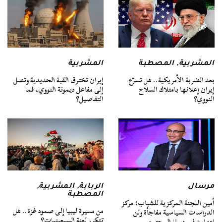
المشربية
,
المصطبة
المشربية
بعد الضربة الأمريكية.. هل تسرّع
إيران تخترق القبة الحديدية وتصل
إيران إعلانها بامتلاك السلاح
إلى مفاعل ديمونة النووي، فما
النووي؟
التفاصيل؟
مرسال
الربابة
,
المشربية
,
المصطبة
أمين اللجنة المركزية للشباب: مركز
من مسيرة ليبيا إلى صمود غزة.. هل
الدراسات السياسية مفاجأة ولن
تتكرر لعنة السبعينيات؟
نتهاون في دورنا المجتمعي