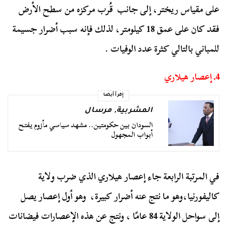
على مقياس ريختر، إلى جانب قُرب مركزه من سطح الأرض
فقد كان على عمق 18 كيلومتر، لذلك فإنه سبب أضرار جسيمة
للمباني بالتالي كثرة عدد الوفيات .
4ـ إعصار هيلاري
إقرأ أيضا
المشربية
,
مرسال
السودان بين حكومتين.. مشهد سياسي مأزوم يفتح
أبواب المجهول
في المرتبة الرابعة جاء إعصار هيلاري الذي ضرب ولاية
كاليفورنيا،وهو ما نتج عنه أضرار كبيرة، وهو أول إعصار يصل
إلى سواحل الولاية 84 عامًا ، ونتج عن هذه الإعصارات فيضانات