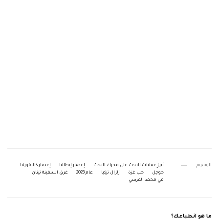
الوسوم
أبرز عمليات البحث على محرك البحث
إعصار إيطاليا
إعصار كاليفورنيا
جوجل
حب غزة
زلزال تركيا
عام 2023
غرق السفينة تيتان
مي محمد المرسي
ما هو انطباعك؟