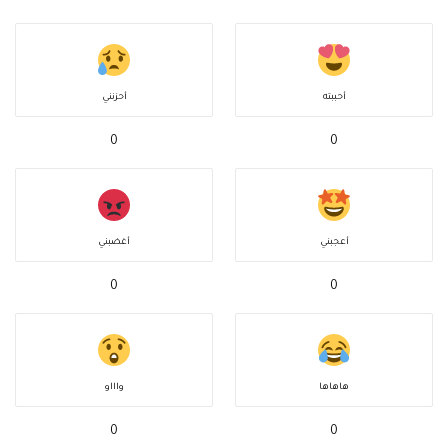
أحببته
أحزنني
0
0
أعجبني
أغضبني
0
0
هاهاها
واااو
0
0