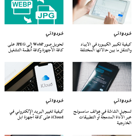
خردواتي
خردواتي
كيفية تكبير الكيبورد في الايباد
تحويل صور WebP إلى JPEG على
والتنقل ما بين حالاتها المختلفة
كافة الأجهزة وكافة أنظمة التشغيل
خردواتي
خردواتي
تسجيل الشاشة في هواتف سامسونج
كيفية تغيير البريد الإلكتروني في
عبر الأداة المدمجة أو التطبيقات
iCloud على كافة أجهزة ابل
الخارجية