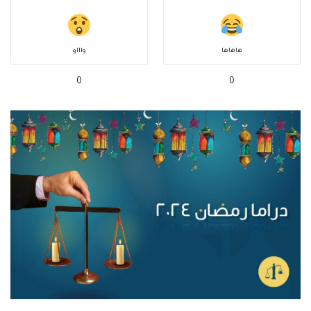
هاهاها
واااو
0
0