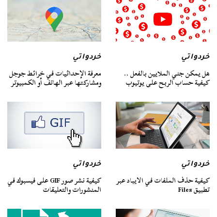
خردواتي
خردواتي
هل يمكن جني الملايين بالفعل ..
معرفة الإحداثيات في خرائط جوجل
كيفية حساب الربح على يوتيوب
ومشاركتها عبر الهاتف أو الكمبيوتر
خردواتي
خردواتي
كيفية حذف الملفات في الايباد عبر
كيفية نشر صور GIF على فيسبوك في
تطبيق Files
المنشورات والتعليقات