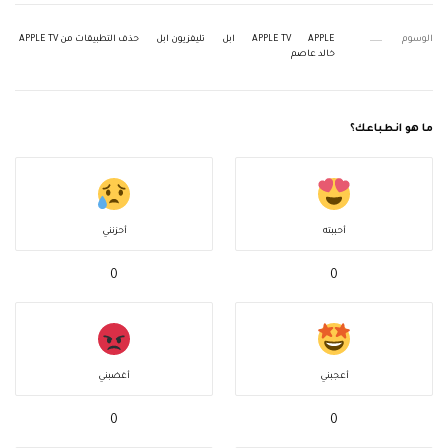
الوسوم
APPLE
APPLE TV
ابل
تليفزيون ابل
حذف التطبيقات من APPLE TV
خالد عاصم
ما هو انطباعك؟
أحببته
أحزنني
0
0
أعجبني
أغضبني
0
0