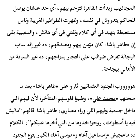
المجاذيب وبدأت القاهرة تتزحم بيهم، أي حد علشان يوصل
للحاكم يتدروش في نفسه، وظهرت الطراطير الغريبة وناس
مستعبطة بتهبد في أي كلام وتفتي في أي هاتش، والمصيبة بقى
إن «طاهر باشا» كان مؤمن بيهم ومصدقهم، ده غير إنه ساب
الرجالة تفرض ضرائب على التجار بمزاجهم، ده غير السرقة من
الأهالي ببجاحة.
هوووووب الجنود العثمانيين ثاروا على «طاهر باشا» بعد ما
سخنهم «
محمد علي
»، وطلبوا فلوسهم المتأخرة لأن فيهم اللي
داخل جمعية وفيهم اللي وراه مصاري، طاهر باشا قالهم “ماليش
فيه يا أسطوات، روحوا خدوها من اللي أخرها عليكم”، الكلام
ده ماعجبش «إسماعيل آغا» و«موسى آغا» الكبار بتوع الجنود