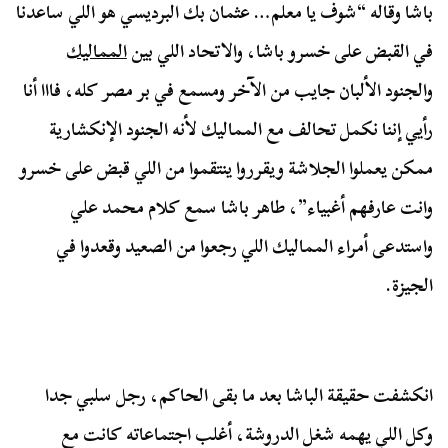
باشا وقاله “شوف يا معلم… عثمان بك البرديسي هو اللي ساعدنا
في القبض على خسرو باشا، والاتحاد اللي بين
المماليك
والجنود الألبان جايب من الآخر ومسمع في بر مصر كله، فااا أنا
رأيي إننا نكمل تحالف مع المماليك لأنه الجنود الإنكشارية
ممكن يعملوا الجلاشة ويقرروا ينتقموا من اللي قبض على خسرو
وانت عارفهم أغبياء”، طاهر باشا سمع كلام محمد علي
واستدعى أمراء المماليك اللي رجعوا من الصعيد وقعدوا في
الجيزة.
انكشفت حقيقة الباشا بعد ما بقى الحاكم، رجل سلبي جدا
وكل اللي يهمه شغل الدروشة، أغلب اجتماعاته كانت مع