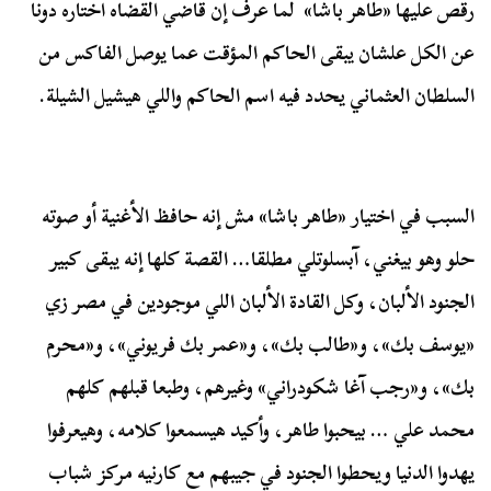
رقص عليها «طاهر باشا» لما عرف إن قاضي القضاه اختاره دونا
عن الكل علشان يبقى الحاكم المؤقت عما يوصل الفاكس من
السلطان العثماني يحدد فيه اسم الحاكم واللي هيشيل الشيلة.
السبب في اختيار «طاهر باشا» مش إنه حافظ الأغنية أو صوته
حلو وهو بيغني، آبسلوتلي مطلقا… القصة كلها إنه يبقى كبير
الجنود الألبان، وكل القادة الألبان اللي موجودين في مصر زي
«يوسف بك»، و«طالب بك»، و«عمر بك فريوني»، و«محرم
بك»، و«رجب آغا شكودراني» وغيرهم، وطبعا قبلهم كلهم
محمد علي … بيحبوا طاهر، وأكيد هيسمعوا كلامه، وهيعرفوا
يهدوا الدنيا ويحطوا الجنود في جيبهم مع كارنيه مركز شباب