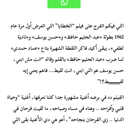
اللي فيكم اتفرج على فيلم “الخطايا” اللي اتعرض أول مرة عام
1962 بطولة «عبد الحليم حافظ» و«حسن يوسف» و«نادية
لطفي»، يبقى أكيد فاكر اللقطة الشهيرة بتاع «عماد حمدي»
لما ضرب «عبد الحليم حافظ» بالقلم وقاله “انت مش ابني،
حسن يوسف هو اللي ابني، انت لقيط… فاهم يعني إيه
لقييييييييط؟!”
الفيلم ده في برضه أغنية مشهورة جدا كلنا نعرفها، أغنية “وحياة
قلبي وأفراحه .. وهناه في مساه وصباحه، ما لقيت فرحان في
الدنيا .. زي الفرحان بنجاحه”، أهو هي دي الأغنية بقى اللي