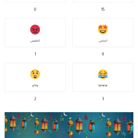
0
15
أعجبني
أغضبني
1
9
هاهاها
واااو
2
3