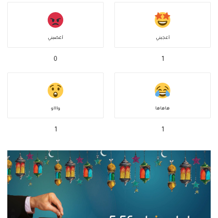
أعجبني
أغضبني
0
1
هاهاها
واااو
1
1