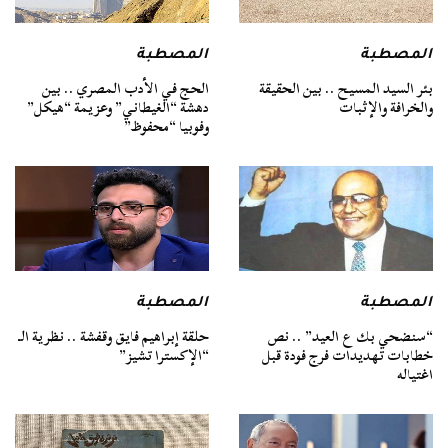
المصطبة
المصطبة
بئر السيد المسيح .. بين الحقيقة
الحج في الأدب المصري .. بين
والخرافة والإثبات
دهشة “الغيطاني” وعزيمة “هيكل”
وفوبيا “محفوظ”
المصطبة
المصطبة
“سنضحي بك ع العيد” .. نص
حلقة إبراهيم فايق وقفشة .. نظرية الـ
خطابات تهديدات فرج فودة قبل
“الإكسترا تشيز”
اغتياله