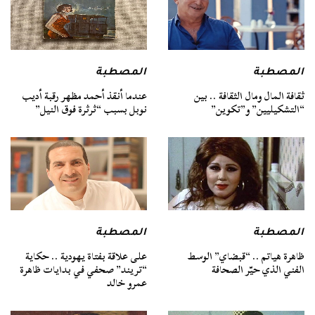
المصطبة
المصطبة
ثقافة المال ومال الثقافة .. بين
عندما أنقذ أحمد مظهر رقبة أديب
“التشكيليين” و”تكوين”
نوبل بسبب “ثرثرة فوق النيل”
المصطبة
المصطبة
ظاهرة هياتم .. “قبضاي” الوسط
على علاقة بفتاة يهودية .. حكاية
الفني الذي حيّر الصحافة
“تريند” صحفي في بدايات ظاهرة
عمرو خالد