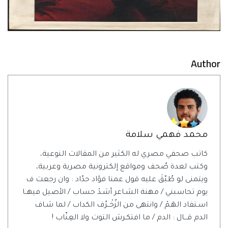
Author
محمد فهمي سلامة
كاتب صحفي مصري له الكثير من المقالات النوعية،
وكتب لعدة صُحف ومواقع إلكترونية مصرية وعربية،
ويتمنى لو طُبّقَ عليه قول عمنا فؤاد حدّاد : وان رجعت ف
يوم تحاسبني / مهنة الشـاعر أشـدْ حساب / الأصيل فيهــا
اسـتفاد الهَـمْ / وانتهى من الزُخْــرُف الكداب / لما شـاف
الدم قـــال : الدم / ما افتكـرش التوت ولا العِنّاب !