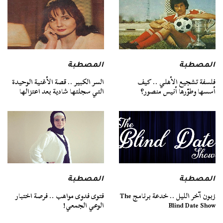
المصطبة
المصطبة
فلسفة تشجيع الأهلي .. كيف
السر الكبير .. قصة الأغنية الوحيدة
أسسها وطوّرها أنيس منصور؟
التي سجلتها شادية بعد اعتزالها
المصطبة
المصطبة
زبون آخر الليل .. خدعة برنامج The
فتوى فدوى مواهب .. فرصة اختبار
Blind Date Show
الوعي الجمعي!