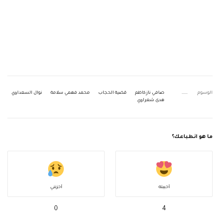
الوسوم
صافي ناز كاظم
قضية الحجاب
محمد فهمي سلامة
نوال السعداوي
هدى شعراوي
ما هو انطباعك؟
أحببته
أحزنني
0
4