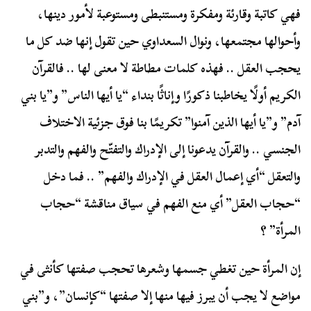
فهي كاتبة وقارئة ومفكرة ومستنبطى ومستوعبة لأمور دينها،
وأحوالها مجتمعها، ونوال السعداوي حين تقول إنها ضد كل ما
يحجب العقل .. فهذه كلمات مطاطة لا معنى لها .. فالقرآن
الكريم أولًا يخاطبنا ذكورًا وإناثًا بنداء “يا أيها الناس” و”يا بني
آدم” و”يا أيها الذين آمنوا” تكريمًا بنا فوق جزئية الاختلاف
الجنسي .. والقرآن يدعونا إلى الإدراك والتفتّح والفهم والتدبر
والتعقل “أي إعمال العقل في الإدراك والفهم” .. فما دخل
“حجاب العقل” أي منع الفهم في سياق مناقشة “حجاب
المرأة” ؟
إن المرأة حين تغطي جسمها وشعرها تحجب صفتها كأنثى في
مواضع لا يجب أن يبرز فيها منها إلا صفتها “كإنسان”، و”بني