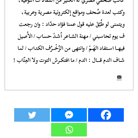
كاتب صحفي مصري له الكثير من المقالات النوعية،
وكتب لعدة صُحف ومواقع إلكترونية مصرية وعربية،
ويتمنى لو طُبّقَ عليه قول عمنا فؤاد حدّاد : وان رجعت
ف يوم تحاسبني / مهنة الشـاعر أشـدْ حساب / الأصيل
فيهــا اسـتفاد الهَـمْ / وانتهى من الزُخْــرُف الكداب / لما
شـاف الدم قـــال : الدم / ما افتكـرش التوت ولا العِنّاب !