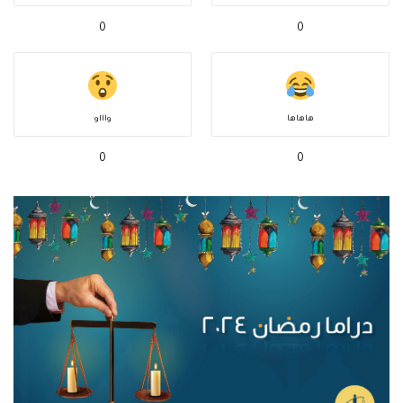
0
0
هاهاها
واااو
0
0