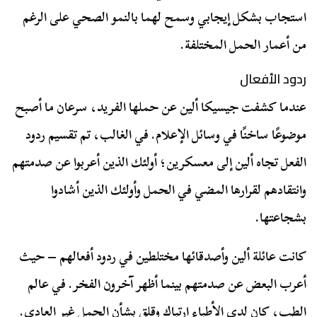
استجاب بشكل إيجابي وسمح لهما بالنمو الصحي على الرغم
من أعمار الحمل المختلفة.
ردود الأفعال
عندما كشفت جيسيكا ألين عن حملها الفريد، سرعان ما أصبح
موضوعًا ساخنًا في وسائل الإعلام. في الغالب، تم تقسيم ردود
الفعل تجاه ألين إلى معسكرين؛ أولئك الذين أعربوا عن صدمتهم
وانتقادهم لقرارها المضي في الحمل وأولئك الذين أشادوا
بشجاعتها.
كانت عائلة ألين وأصدقائها مختلطين في ردود أفعالهم – حيث
أعرب البعض عن صدمتهم بينما أظهر آخرون الفخر. في عالم
الطب، كان لدى الأطباء ارتباك وقلق بشأن الحمل غير العادي.