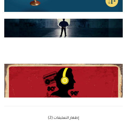
‫إظهار التعليقات (2)