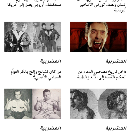
إنسان ونصف ثور في الأساطير
مستكشف أوروبي يصل إلى أمريكا
اليونانية
المشربية
المشربية
داخل تاريخ مصاصي الدماء من
من كان تشانج وإنج بانكر التوأم
الحكام القساة إلى الألغاز الطبية
السيامي الأصلي؟
المشربية
المشربية