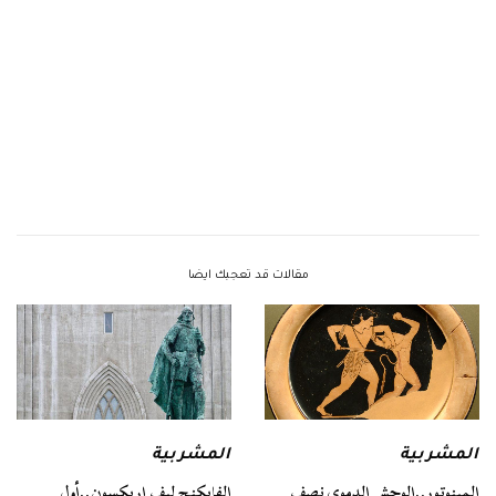
مقالات قد تعجبك ايضا
المشربية
المشربية
المينوتور..الوحش الدموي نصف
الفايكنج ليف إريكسون..أول