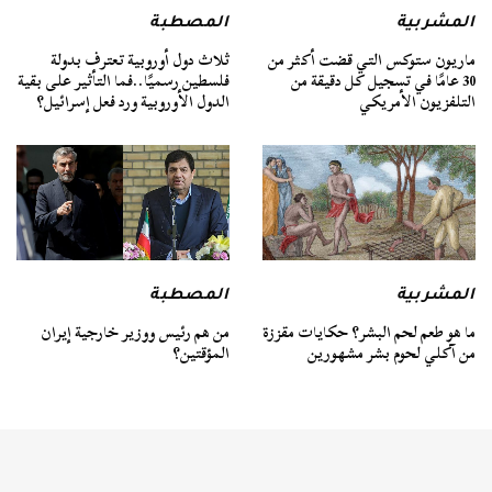
المشربية
المصطبة
ماريون ستوكس التي قضت أكثر من
ثلاث دول أوروبية تعترف بدولة
30 عامًا في تسجيل كل دقيقة من
فلسطين رسميًا..فما التأثير على بقية
التلفزيون الأمريكي
الدول الأوروبية ورد فعل إسرائيل؟
المشربية
المصطبة
ما هو طعم لحم البشر؟ حكايات مقززة
من هم رئيس ووزير خارجية إيران
من آكلي لحوم بشر مشهورين
المؤقتين؟