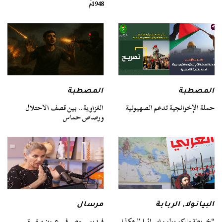
1948م
المصطبة
المصطبة
حملة الإخوانجية تدعم الصهيونية
الغزاوية.. بين قصف الاحتلال
ورصاص حماس
البيانولا
,
الربابة
مرسال
“خريطة ماركو بولو وإسرائيل” هكذا
فيديو .. مصر في عيون سفيرة