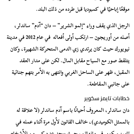
موقعًا إباحيًا في كمبوديا قبل طرده من ذلك البلد.
الرجل الذي يقف وراء “إلمو الشرير” – دان “آدم” ساندلر،
أصله من أوريجون – ارتكب أولى أفعاله في عام 2012 في مدينة
نيويورك حيث كان يرتدي زي الدمى المتحركة الشهيرة، وكان
يتلقط صور مع السياح مقابل المال. لكن على مدار العقد
المقبل، ظهر على الساحل الغربي وانتهى به الأمر بتهم جنائية
على جانبي المقاطعة.
خطابات تايمز سكوير
دان ساندلر، المعروف أحيانًا باسم آدم ساندلر (لا علاقة له
بالممثل الكوميدي)، خالف القانون لأول مرة أثناء عمله في
تايمز سكوير في مانهاتن، حيث يوجد عدد كبير من الأشخاص