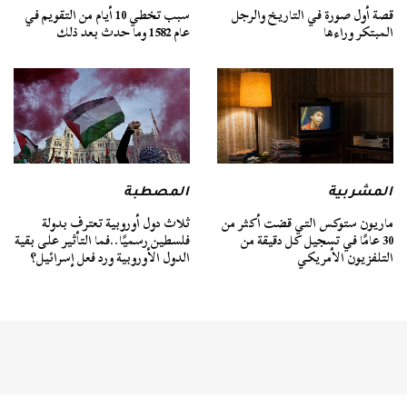
قصة أول صورة في التاريخ والرجل
سبب تخطي 10 أيام من التقويم في
المبتكر وراءها
عام 1582 وما حدث بعد ذلك
المشربية
المصطبة
ماريون ستوكس التي قضت أكثر من
ثلاث دول أوروبية تعترف بدولة
30 عامًا في تسجيل كل دقيقة من
فلسطين رسميًا..فما التأثير على بقية
التلفزيون الأمريكي
الدول الأوروبية ورد فعل إسرائيل؟