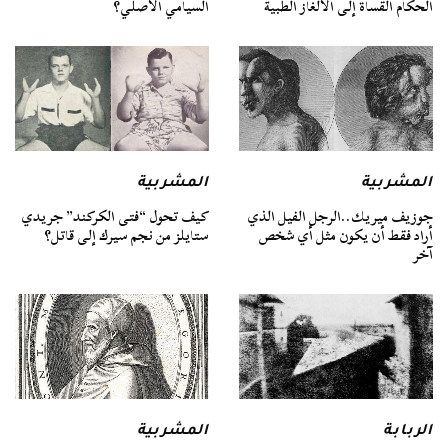
الحكام القساة إلى الألغاز الطبية
السيامي الأصلي؟
المشربية
المشربية
جوزيف ميريك..الرجل الفيل الذي
كيف تحول “فتى الكركند” جريدي
أراد فقط أن يكون مثل أي شخص
ستايلز من نجم سيرك إلى قاتل؟
آخر
الربابة
المشربية