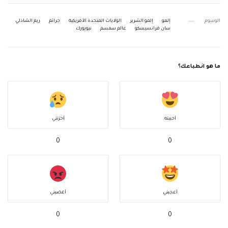
الوسوم
إلمو
إلمو الشرير
الولايات المتحدة الأمريكية
جرائم
ريم الشاذلي
سان فرانسيسكو
عالم سمسم
نيويورك
ما هو انطباعك؟
أحببته
أحزنني
0
0
أعجبني
أغضبني
0
0