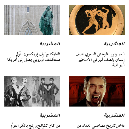
المشربية
المشربية
المينوتور..الوحش الدموي نصف
الفايكنج ليف إريكسون..أول
إنسان ونصف ثور في الأساطير
مستكشف أوروبي يصل إلى أمريكا
اليونانية
المشربية
المشربية
داخل تاريخ مصاصي الدماء من
من كان تشانج وإنج بانكر التوأم