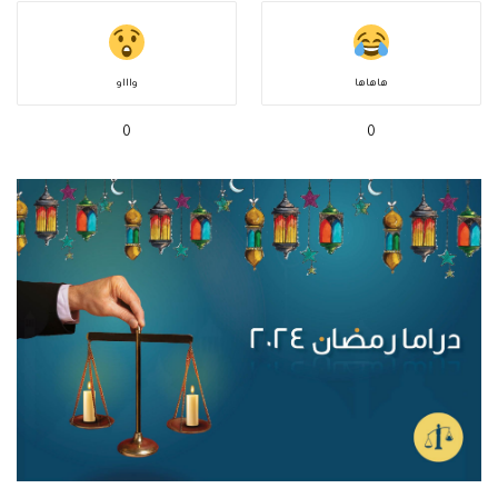
هاهاها
واااو
0
0