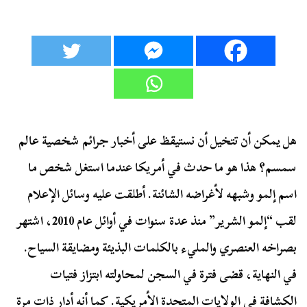
هل يمكن أن تتخيل أن نستيقظ على أخبار جرائم شخصية عالم
سمسم؟ هذا هو ما حدث في أمريكا عندما استغل شخص ما
اسم إلمو وشبهه لأغراضه الشائنة. أطلقت عليه وسائل الإعلام
لقب “إلمو الشرير” منذ عدة سنوات في أوائل عام 2010، اشتهر
بصراخه العنصري والمليء بالكلمات البذيئة ومضايقة السياح.
في النهاية، قضى فترة في السجن لمحاولته ابتزاز فتيات
الكشافة في الولايات المتحدة الأمريكية. كما أنه أدار ذات مرة