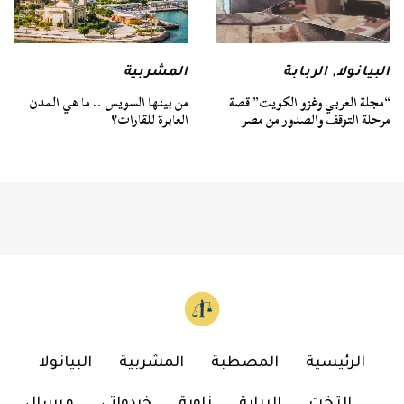
البيانولا
,
الربابة
المشربية
“مجلة العربي وغزو الكويت” قصة
من بينها السويس .. ما هي المدن
مرحلة التوقف والصدور من مصر
العابرة للقارات؟
الرئيسية
المصطبة
المشربية
البيانولا
التخت
الربابة
زاوية
خردواتي
مرسال