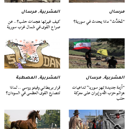
مرسال
المشربية
,
مرسال
“مُحَدَّث” ماذا يحدث في سورية؟
كيف غيرتها هجمات حلب؟.. عن
صراع القوى في شمال غرب سورية
المشربية
,
مرسال
المشربية
,
المصطبة
“أزمة جديدة تهز سوريا” تداعيات
قرار بريطاني وفيتو روسي .. لماذا
هزائم حزب الله وإيران على معركة
تتصارع القوى العظمى في السودان؟
حلب