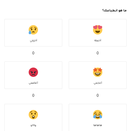
ما هو انطباعك؟
أحببته
أحزنني
0
0
أعجبني
أغضبني
0
0
هاهاها
واااو