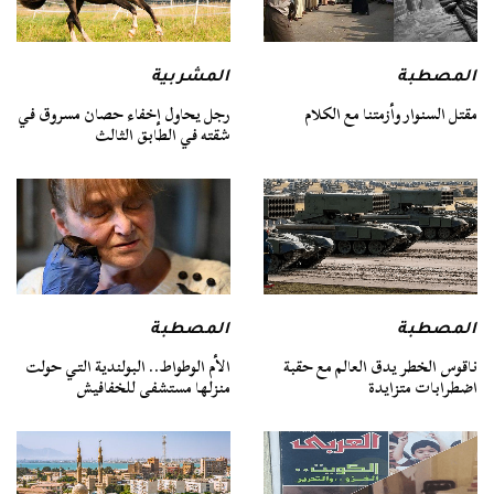
المصطبة
المشربية
مقتل السنوار وأزمتنا مع الكلام
رجل يحاول إخفاء حصان مسروق في
شقته في الطابق الثالث
المصطبة
المصطبة
ناقوس الخطر يدق العالم مع حقبة
الأم الوطواط.. البولندية التي حولت
اضطرابات متزايدة
منزلها مستشفى للخفافيش