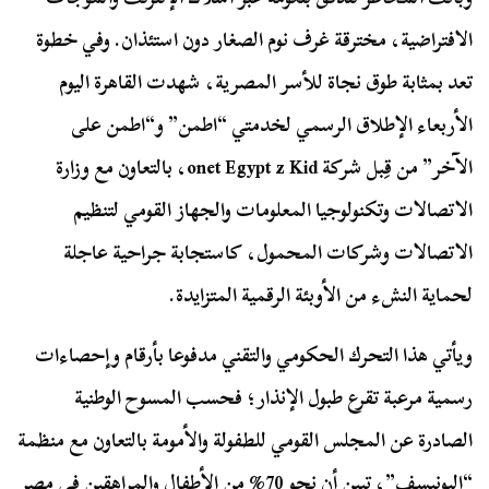
الافتراضية، مخترقة غرف نوم الصغار دون استئذان. وفي خطوة
تعد بمثابة طوق نجاة للأسر المصرية، شهدت القاهرة اليوم
الأربعاء الإطلاق الرسمي لخدمتي “اطمن” و“اطمن على
الآخر” من قِبل شركة onet Egypt z Kid، بالتعاون مع وزارة
الاتصالات وتكنولوجيا المعلومات والجهاز القومي لتنظيم
الاتصالات وشركات المحمول، كاستجابة جراحية عاجلة
لحماية النشء من الأوبئة الرقمية المتزايدة.
ويأتي هذا التحرك الحكومي والتقني مدفوعا بأرقام وإحصاءات
رسمية مرعبة تقرع طبول الإنذار؛ فحسب المسوح الوطنية
الصادرة عن المجلس القومي للطفولة والأمومة بالتعاون مع منظمة
“اليونيسف”، تبين أن نحو 70% من الأطفال والمراهقين في مصر