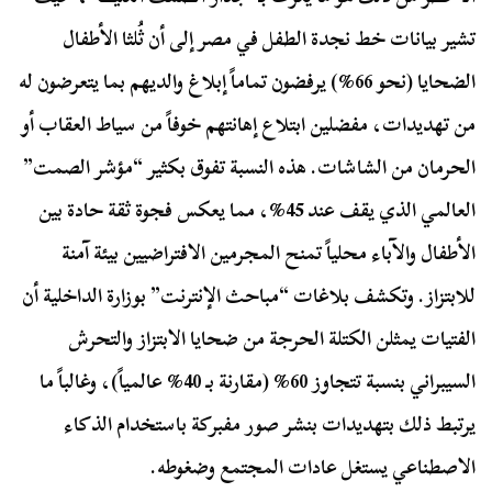
تشير بيانات خط نجدة الطفل في مصر إلى أن ثُلثا الأطفال
الضحايا (نحو 66%) يرفضون تماماً إبلاغ والديهم بما يتعرضون له
من تهديدات، مفضلين ابتلاع إهانتهم خوفاً من سياط العقاب أو
الحرمان من الشاشات. هذه النسبة تفوق بكثير “مؤشر الصمت”
العالمي الذي يقف عند 45%، مما يعكس فجوة ثقة حادة بين
الأطفال والآباء محلياً تمنح المجرمين الافتراضيين بيئة آمنة
للابتزاز. وتكشف بلاغات “مباحث الإنترنت” بوزارة الداخلية أن
الفتيات يمثلن الكتلة الحرجة من ضحايا الابتزاز والتحرش
السيبراني بنسبة تتجاوز 60% (مقارنة بـ 40% عالمياً)، وغالباً ما
يرتبط ذلك بتهديدات بنشر صور مفبركة باستخدام الذكاء
الاصطناعي يستغل عادات المجتمع وضغوطه.