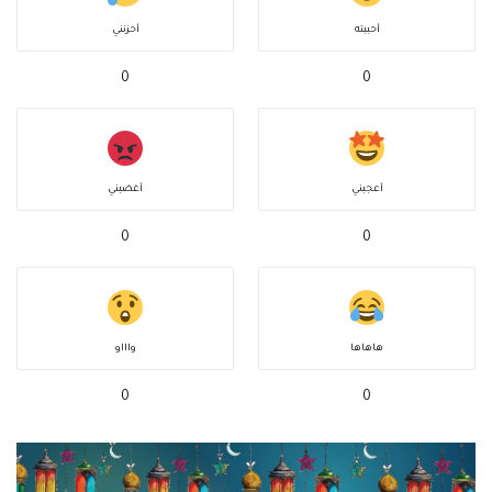
أحببته
أحزنني
0
0
أعجبني
أغضبني
0
0
هاهاها
واااو
0
0