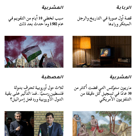
الربابة
المشربية
قصة أول صورة في التاريخ والرجل
سبب تخطي 10 أيام من التقويم في
المبتكر وراءها
عام 1582 وما حدث بعد ذلك
المشربية
المصطبة
ماريون ستوكس التي قضت أكثر من
ثلاث دول أوروبية تعترف بدولة
30 عامًا في تسجيل كل دقيقة من
فلسطين رسميًا..فما التأثير على بقية
التلفزيون الأمريكي
الدول الأوروبية ورد فعل إسرائيل؟