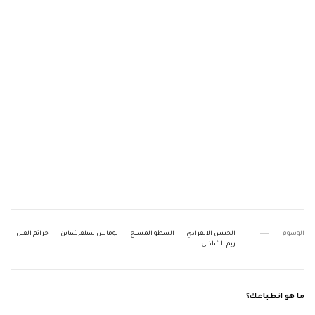
الوسوم
الحبس الانفرادي
السطو المسلح
توماس سيلفرشتاين
جرائم القتل
ريم الشاذلي
ما هو انطباعك؟