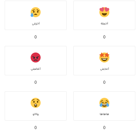
أحببته
أحزنني
0
0
أعجبني
أغضبني
0
0
هاهاها
واااو
0
0