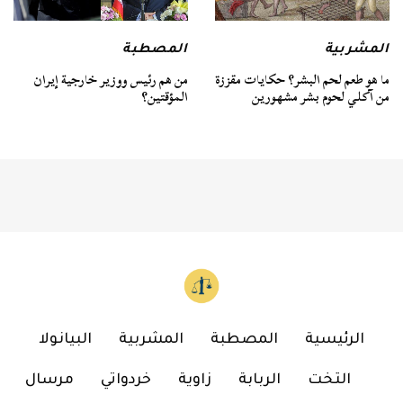
المشربية
المصطبة
ما هو طعم لحم البشر؟ حكايات مقززة
من هم رئيس ووزير خارجية إيران
من آكلي لحوم بشر مشهورين
المؤقتين؟
الرئيسية
المصطبة
المشربية
البيانولا
التخت
الربابة
زاوية
خردواتي
مرسال