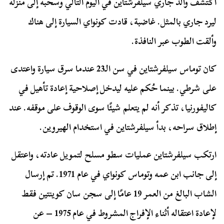
اكتشف والد جاري سيلفرشتاين في اليوم التالي وسحبه إلى منزله
ليرد جاري بالمثل. غاضبة، قادت كونواي السيارة إلى هناك
وألقت الطوب عبر النافذة.
كان توماس سيلفرشتاين في سن الـ23 عندما سرق سيارة واعتدى
على شرطي. بينما حُكم عليه ليدخل إصلاحية إعادة تأهيل في
كاليفورنيا، تذكر أنه لم يتعلم شيئًا سوى الوقوف على موقفه. عند
إطلاق سراحه، بدأ سيلفرشتاين في استخدام الهيروين.
ارتكب سيلفرشتاين عمليات سطو مسلح لتمويل عادته، واعتقل
إلى جانب ابن عمه وتوماس كونواي في عام 1971. تم إرسال
الشاب البالغ من العمر 19 عامًا إلى سجن سان كوينتين فقط
لإعادة اعتقاله أثناء الإفراج المشروط في عام 1975 – عن