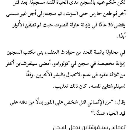
لكن حُكم عليه بالسجن مدى الحياة لقتله مسجونًا. بعد قتل
آخر ثم طعن حارس حتى الموت، تم سجنه إلى أجل غير مسمى
وقضى 36 عامًا في زنزانة عازلة للصوت حيث لم تطفئ الأنوار
أبدًا.
في محاولة يائسة للحد من حوادث العنف، بنى مكتب السجون
زنزانة مخصصة في سجن في كولورادو. أمضى سيلفرشتاين أكثر
من ثلاثة عقود في عدم الاتصال بالبشر الآخرين. وفقًا
لسيلفرشتاين نفسه، كان ذلك تعذيب.
وقال: “من الإنساني قتل شخص على الفور بدلًا من دفنه على
قيد الحياة عمدًا.”
توماس سيلفرشتاين يدخل السجن