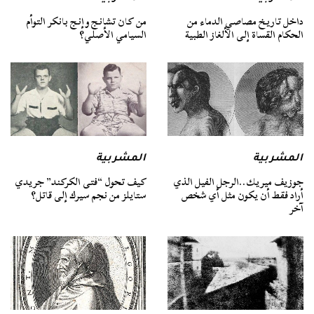
داخل تاريخ مصاصي الدماء من
من كان تشانج وإنج بانكر التوأم
الحكام القساة إلى الألغاز الطبية
السيامي الأصلي؟
المشربية
المشربية
جوزيف ميريك..الرجل الفيل الذي
كيف تحول “فتى الكركند” جريدي
أراد فقط أن يكون مثل أي شخص
ستايلز من نجم سيرك إلى قاتل؟
آخر