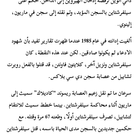
داني أتويل لرفضه إدخال الهيروين إلى الداخل. حُكم على
سيلفرشتاين بالسجن المؤبد، وتم نقله إلى سجن في ماريون،
إلينوي.
ألغيت إدانته في عام 1985 عندما ظهرت تقارير تفيد بأن شهود
الادعاء لم يكونوا صادقين. لكن عند هذه النقطة، كان
سيلفرشتاين ونزيل آخر، كلايتون فاونتن، قد قتلوا بالفعل روبرت
تشابيل من عصابة سجن دي سي بلاكس.
سرعان ما تم نقل زعيم العصابة ريموند “كاديلاك” سميث إلى
ماريون أثناء محاكمة سيلفرشتاين. بينما خطط سميث للانتقام
لتشابيل، تصرف سيلفرشتاين أولًا، وطعنه 67 مرة وقتله. مع
حكمين جديدين بالسجن مدى الحياة باسمه، قتل سيلفرشتاين