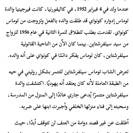
عندما ولد في 4 فبراير 1952، في كاليفورنيا، كانت فيرجينيا والدة
توماس إدوارد كونواي قد طلقت والده بالفعل وتزوجت من توماس
كونواي. تقدمت بطلب للطلاق للمرة الثانية في عام 1956 للزواج
من سيد سيلفرشتاين. بينما كان الآن من الناحية القانونية
سيلفرشتاين، كان توماس يفكر دائمًا في كونواي على أنه والده.
تعرض الشاب توماس سيلفرشتاين للتنمر بشكل روتيني في حيه
من الطبقة العاملة لأنه كان يعتقد أنه يهوديًا. اكتشفت والدة
سيلفرشتاين متنمرًا يُدعى جاري عائدًا إلى المنزل من المدرسة،
وسحبته إلى فناء منزلها الخلفي وأجبرت ابنها على ضربه.
أطلقت عن غير قصد دوامة من العنف لن تتوقف أبدًا، حيث