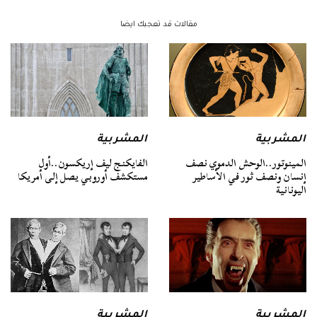
مقالات قد تعجبك ايضا
المشربية
المشربية
المينوتور..الوحش الدموي نصف
الفايكنج ليف إريكسون..أول
إنسان ونصف ثور في الأساطير
مستكشف أوروبي يصل إلى أمريكا
اليونانية
المشربية
المشربية