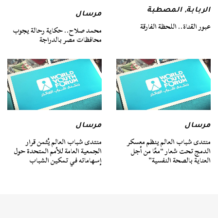
الربابة
,
المصطبة
مرسال
عبور القناة.. اللحظة الفارقة
محمد صلاح.. حكاية رحالة يجوب
محافظات مصر بالدراجة
مرسال
مرسال
منتدى شباب العالم ينظم معسكر
منتدى شباب العالم يُثمن قرار
الدمج تحت شعار “معًا من أجل
الجمعية العامة للأمم المتحدة حول
العناية بالصحة النفسية”
إسهاماته في تمكين الشباب