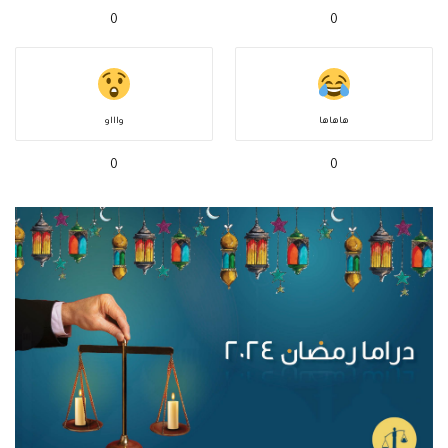
0
0
هاهاها
واااو
0
0