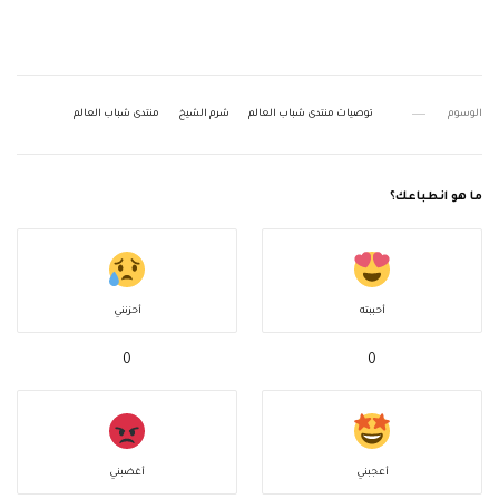
الوسوم
توصيات منتدى شباب العالم
شرم الشيخ
منتدى شباب العالم
ما هو انطباعك؟
أحببته
أحزنني
0
0
أعجبني
أغضبني