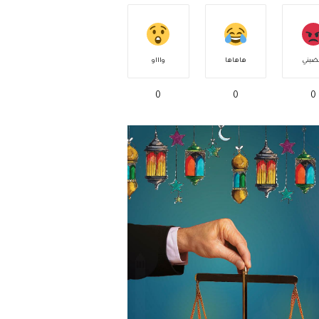
ضبني
هاهاها
واااو
0
0
0