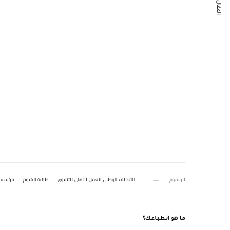
المقال التالي
الوسوم
التحالف الوطني للعمل الأهلي التنموي
طالبة الفيوم
مؤسسة ج
ما هو انطباعك؟