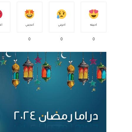
أحببته
أحزنني
أعجبني
أغ
0
0
0