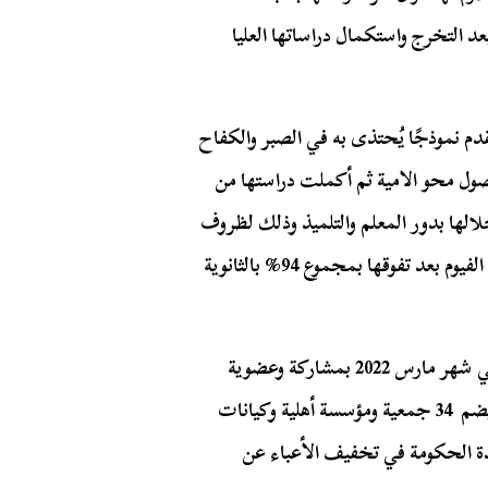
التخرج واستكمال دراساتها العليا
قدم نموذجًا يُحتذى به في الصبر والكفاح
صول محو الامية ثم أكملت دراستها من
خلالها بدور المعلم والتلميذ وذلك لظروف
أسرتها المادية الصعبة حتى التحقت بكلية الطب جامعة الفيوم بعد تفوقها بمجموع 94% بالثانوية
يُذكر أن التحالف الوطني للعمل الأهلي التنموي انطلق في شهر مارس 2022 بمشاركة وعضوية
كبرى مؤسسات العمل الأهلي والتنموي في مصر حيث يضم 34 جمعية ومؤسسة أهلية وكيانات
دة الحكومة في تخفيف الأعباء عن