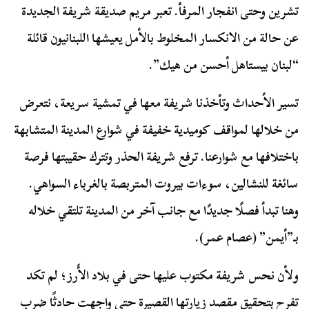
تشرين وحتى انفجار المرفأ. تعبر مريم صديقة شريفة الجديدة
عن حالة من الانكسار المخلوط بالأمل يعيشها اللبنانيون قائلة
“لبنان بيستاهل أحسن من هيك”.
تسير الأحداث وتأخذنا شريفة معها في تمشية سريعة، نتعرض
من خلالها لمواقف كوميدية خفيفة في شوارع المدينة المتشابهة
باختلافها مع شوارعنا. ترفع شريفة الحذر وتترك حقيبتها فرصة
سائغة للنشالين، سوءات بيروت المتربصة بالغرباء السواهي.
وهنا تبدأ فصلًا جديدًا مع جانب آخر من المدينة تلتقي خلاله
بـ”أيمن” (عصام عمر).
ولأن نحس شريفة مكتوب عليها حتى في بلاد الأَرز؛ لم تكد
تفرح بتحقيق مقصد زيارتها القصيرة حتى واجهت حادثًا ضرب