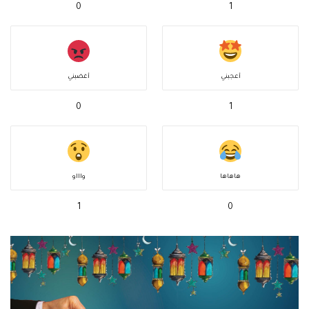
0
1
أعجبني
أغضبني
0
1
هاهاها
واااو
1
0