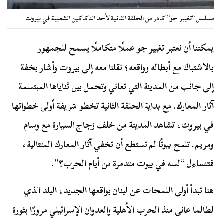
مسلسل “تغيير جو” كادر من الحلقة الثانية لأحد الدكاكين الشعبية في بيروت
يمكننا أن نعتبر تغيير جو عملًا متكاملًا يسمح للجمهور
بالاشتباك مع أبطاله وواقعه؛ نقلنا معه إلى بيروت وأشار بخفة
إلى جانب من المدينة التي تعاني وتحمل بين ثناياها المبتسمة
آثار المعارك. مع بداية الحلقة الثانية تخطو شريفة أولى خطواتها
في بيروت، تشاهد المدينة من خلف زجاج السيارة مع وسام
ومريم. تلمح بيوتًا لم تستطع أن تخفي آثار المعارك المتتالية،
فتتساءل “لسه في بيوت متدمرة من أيام الحرب؟”.
هنا تبدأ أولى اللمحات عن لبنان بواقعها الجديد، البلد الذي
لطالما عانى منذ الحرب الأهلية والعدوان الإسرائيلي مرورًا بثورة