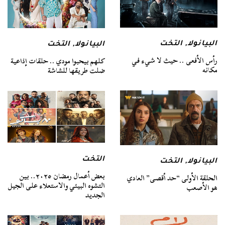
البيانولا
,
التخت
البيانولا
,
التخت
رأس الأفعى .. حيث لا شيء في
كلهم بيحبوا مودي .. حلقات إذاعية
مكانه
ضلت طريقها للشاشة
التخت
البيانولا
,
التخت
بعض أعمال رمضان ٢٠٢٥.. بين
الحلقة الأولى “حد أقصى” العادي
التشوه البيئي والاستعلاء على الجيل
هو الأصعب
الجديد