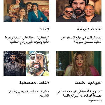
التخت
,
الربابة
التخت
لماذا توقفت في موقع الميزان عن
“إخواتي”.. جثة على السفرة ودموية
تغطية مسلسل معاوية؟
عذبة وصوت شيرين في الخلفية
البيانولا
,
التخت
التخت
,
المصطبة
تصريح هالة صدقي عن محمد سامي
معاوية.. مسلسل تاريخي يتفادى
فضيحة لصفحات المواقع الفنية
التاريخ
والصحفية