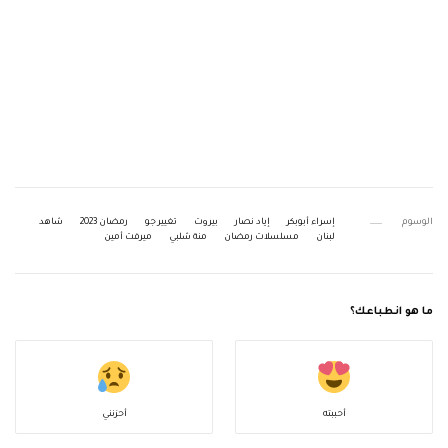
الوسوم
إسراء أبوبكر
إياد نصار
بيروت
تغيير جو
رمضان 2023
شاهد
لبنان
مسلسلات رمضان
منة شلبي
ميرفت أمين
ما هو انطباعك؟
أحببته
أحزنني