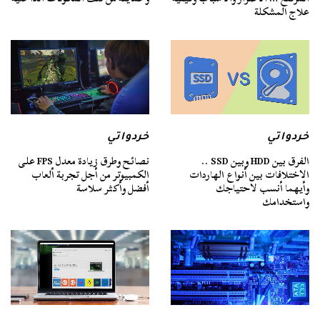
علاج المشكلة
خردواتي
خردواتي
الفرق بين HDD وبين SSD ..
نصائح وطرق زيادة معدل FPS على
الاختلافات بين أنواع الهاردات
الكمبيوتر من أجل تجربة ألعاب
وأيهما أنسب لاحتياجك
أفضل وأكثر سلاسة
واستخدامك