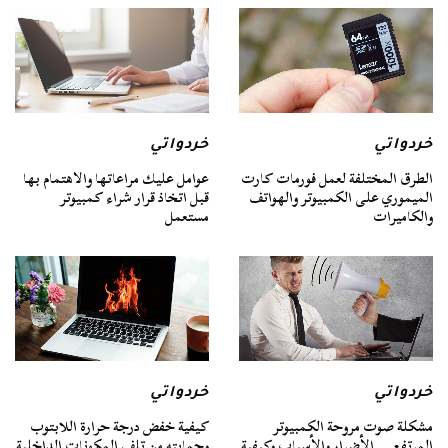
خردواتي
خردواتي
الطرق المختلفة لعمل فورمات كارت
عوامل عليك مراعاتها والاهتمام بها
الميموري على الكمبيوتر والهواتف
قبل اتخاذ قرار شراء كمبيوتر
والكاميرات
مستعمل
خردواتي
خردواتي
مشكلة صوت مروحة الكمبيوتر
كيفية خفض درجة حرارة اللابتوب
المرتفع … الأضرار والأسباب وكيفية
وحمايته من تلف المكونات الداخلية