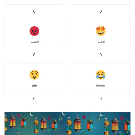
0
0
أعجبني
أغضبني
0
0
هاهاها
واااو
0
0