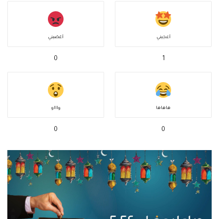
أعجبني
أغضبني
0
1
هاهاها
واااو
0
0