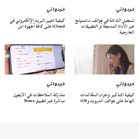
خردواتي
خردواتي
تسجيل الشاشة في هواتف سامسونج
كيفية تغيير البريد الإلكتروني في
عبر الأداة المدمجة أو التطبيقات
iCloud على كافة أجهزة ابل
الخارجية
خردواتي
خردواتي
كيفية التذكير بإجراء المكالمات
مشاركة الملاحظات في الايفون
الهامة على هواتف اندرويد وiOS
مباشرة عبر تطبيق Notes