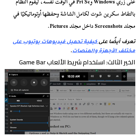
على زري Windows وPrt Sc في الوقت نفسه، ليقوم النظام
بالتقاط سكرين شوت لكامل الشاشة وحفظها أوتوماتيكيًا في
مجلد Screenshots داخل مجلد Pictures.
تعرف أيضًا على
كيفية تحميل فيديوهات يوتيوب على
مختلف الأجهزة والمنصات
.
الخير الثالث: استخدام شريط الألعاب Game Bar