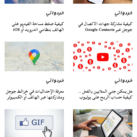
خردواتي
خردواتي
كيفية مشاركة جهات الاتصال في
كيفية ضغط مساحة الفيديو على
جوجل عبر Google Contacts
الهاتف بنظامي اندرويد أو iOS
خردواتي
خردواتي
هل يمكن جني الملايين بالفعل ..
معرفة الإحداثيات في خرائط جوجل
كيفية حساب الربح على يوتيوب
ومشاركتها عبر الهاتف أو الكمبيوتر