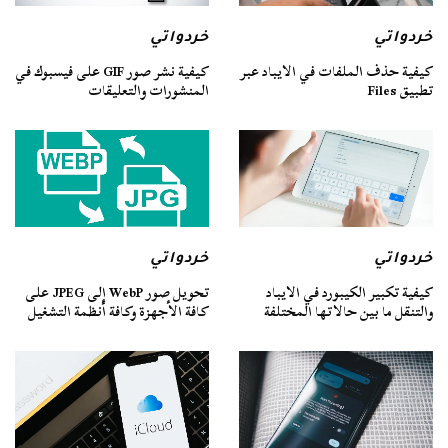
خردواتي
خردواتي
كيفية حذف الملفات في الايباد عبر
كيفية نشر صور GIF على فيسبوك في
تطبيق Files
المنشورات والتعليقات
خردواتي
خردواتي
كيفية تكبير الكيبورد في الايباد
تحويل صور WebP إلى JPEG على
والتنقل ما بين حالاتها المختلفة
كافة الأجهزة وكافة أنظمة التشغيل