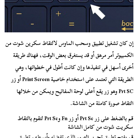
إن كان تشغيل تطبيق وسحب الماوس لالتقاط سكرين شوت من
الكمبيوتر أمر مرهق أو قد يستغرق بعض الوقت، فهناك طريقة
أخرى أسهل في تنفيذها وإن كانت أطول في خطواتها، وهي
الطريقة التي تعتمد على استخدام خاصية Print Screen أو زر
Prt SC وهو زر يقع أعلى لوحة المفاتيح ويمكن من خلالها
التقاط صورة كاملة من الشاشة.
قم بالضغط على زر Prt Sc أو زر Fn وPrt Sc لتقوم بالتقاط
سكريت شوت من كامل الشاشة
قم بفتح تطبيق تحرير الصور الذي تفضله وأبسطهم تطبيق