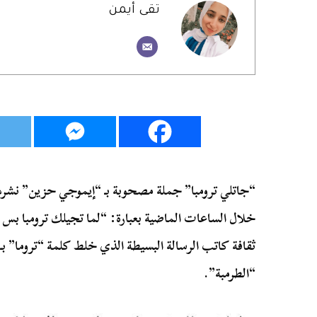
تقى أيمن
“جاتلي ترومبا” جملة مصحوبة بـ “إيموجي حزين” نشره
خلال الساعات الماضية بعبارة: “لما تجيلك ترومبا بس
ثقافة كاتب الرسالة البسيطة الذي خلط كلمة “تروما” ب
“الطرمبة”.