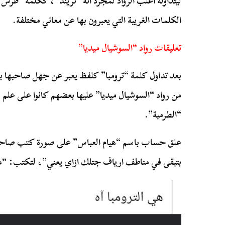
ليتداوله أغلب الرواد لمجرد أنه “تريند”، ككلمة “طر
الكلمات الغريبة التي يعبرون بها عن معاني مختلفة.
تعليقات رواد “السوشيال ميديا”
بعد تداول كلمة “ترومبا” كلفظ يعبر عن جهل صاحبها ب
من رواد “السوشيال ميديا” عليها بعضهم كانوا على علم 
“الطرمبة”.
علق حساب باسم “هيام العباس” على صورة كتب صاحبها
بتبقى في مناطف ارياف جتلك ازاي يعني”، لتكتب: “هي 