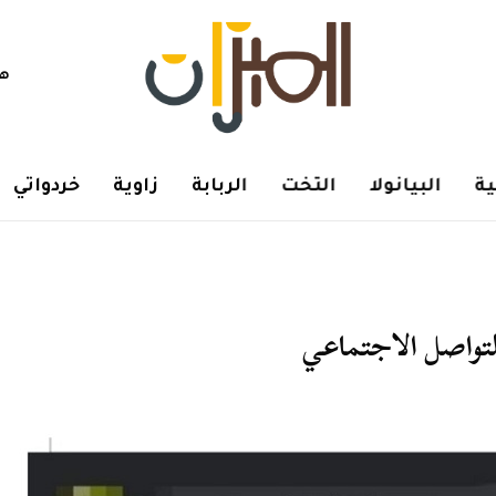
هم
ة
البيانولا
التخت
الربابة
زاوية
خردواتي
لتواصل الاجتماعي