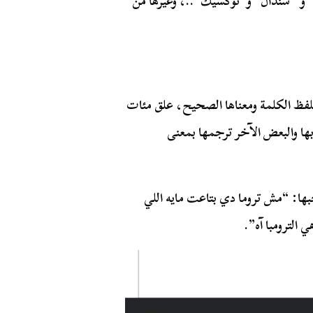
ش” و “سندال” و“توكسيك”..، وغيرها من
لفظ الكلمة ومعناها الصحيح، علق مئات
بها والبعض الآخر ترجمها بمعنى
: “مش تروما دي بتاعت مايه اللي
الترومبا آه”.