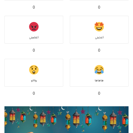
0
0
أعجبني
أغضبني
0
0
هاهاها
واااو
0
0