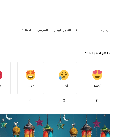
الوسوم
ابدأ
التحول الرقمي
السيسي
الصناعة
ما هو انطباعك؟
أحببته
أحزنني
أعجبني
أغ
0
0
0