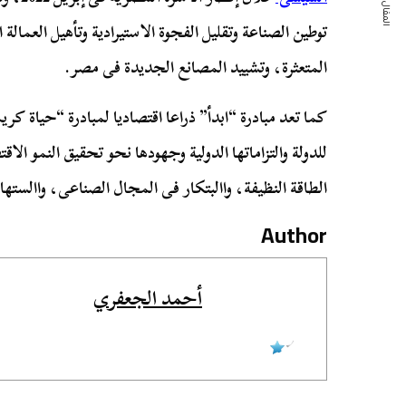
المقال التالي
توطين الصناعة وتقليل الفجوة الاستيرادية وتأهيل العمالة 
المتعثرة، وتشييد المصانع الجديدة فى مصر.
كما تعد مبادرة “ابدأ” ذراعا اقتصاديا لمبادرة “حياة كري
للدولة والتزاماتها الدولية وجهودها نحو تحقيق النمو ال
الطاقة النظيفة، واالبتكار فى المجال الصناعى، واالسته
Author
أحمد الجعفري