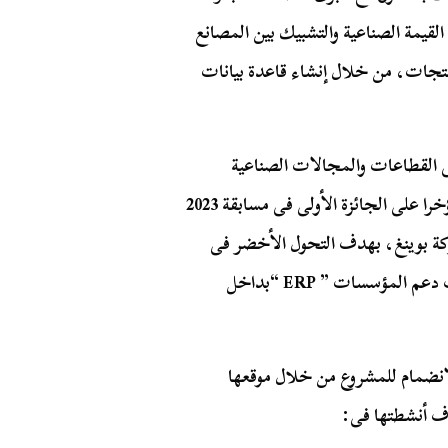
 القيمة الصناعية والتشبيك بين المصانع
تجات، من خلال إنشاء قاعدة بيانات
ى القطاعات والمجالات الصناعية
المختلفة، كمصنع “الأصدقاء” الذى حصل مؤسسيه مؤخرا على الجائزة الأولى فى مسابقة 2023
شركة بوينغ، بهدف التحول الأخضر فى
مصر، وساهمت “ابدأ” فى تطبيق نظام إدارة موارد بهدف دعم المؤسسات ” ERP “بداخل
الانضمام للمشروع من خلال موقعها