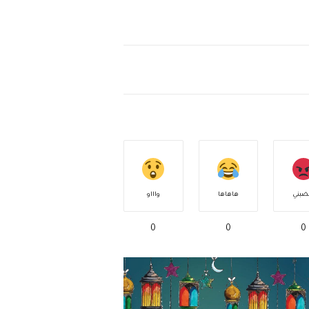
ضبني
هاهاها
واااو
0
0
0