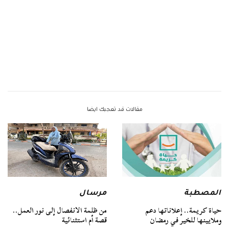
مقالات قد تعجبك ايضا
المصطبة
مرسال
حياة كريمة.. إعلاناتها دعم
من ظلمة الانفصال إلى نور العمل..
وملايينها للخير في رمضان
قصة أم استثنائية