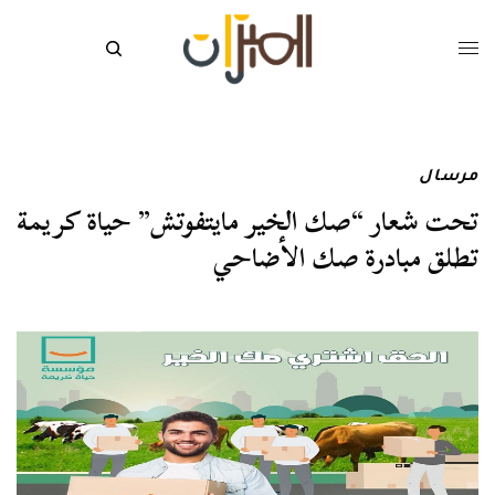
مرسال
تحت شعار “صك الخير مايتفوتش” حياة كريمة
تطلق مبادرة صك الأضاحي