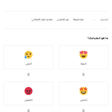
الوسوم
حياة كريمة
عيد الأضحى
مبادرة صك الأضاحي
ما هو انطباعك؟
أحببته
أحزنني
0
0
أعجبني
أغضبني
0
0