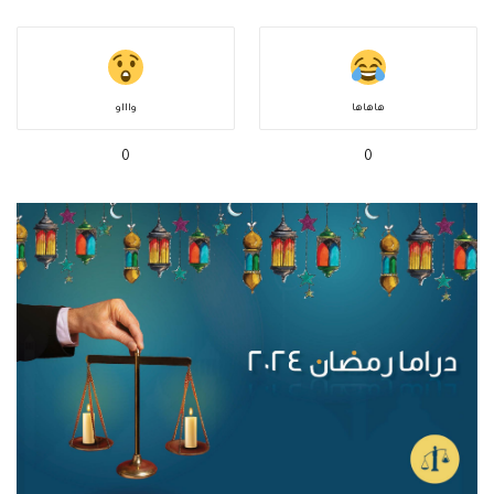
هاهاها
واااو
0
0